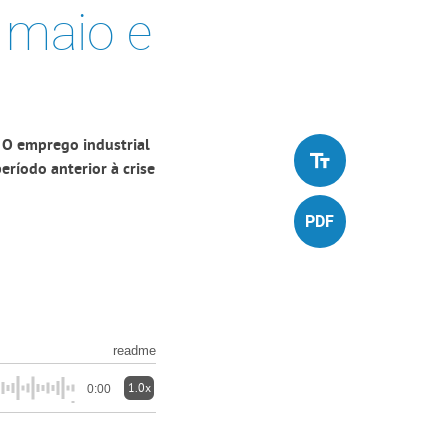
 maio e
 O emprego industrial
eríodo anterior à crise
readme
1.0x
0:00