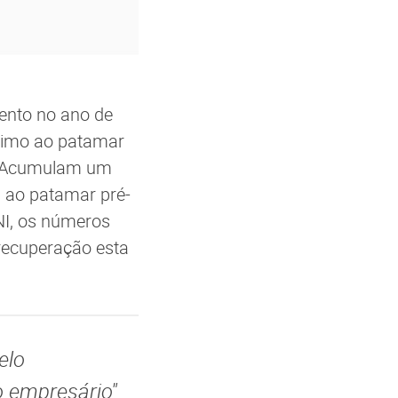
mento no ano de
ximo ao patamar
o. Acumulam um
u ao patamar pré-
NI, os números
 recuperação esta
elo
o empresário"