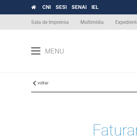
CNI
SESI
SENAI
IEL
Sala de Imprensa
Multimídia
Expedient
MENU
voltar
Fatura