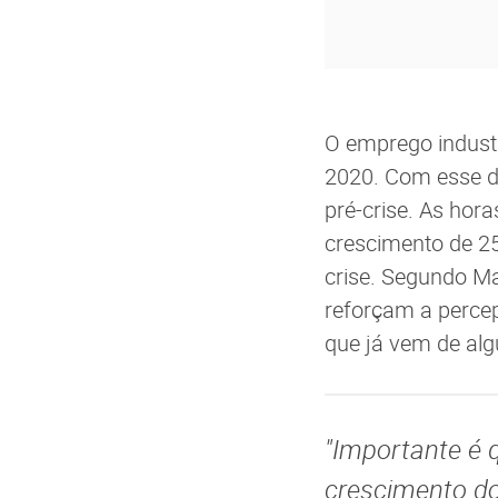
O emprego industr
2020. Com esse d
pré-crise. As hor
crescimento de 25
crise. Segundo M
reforçam a percep
que já vem de al
"Importante é 
crescimento do