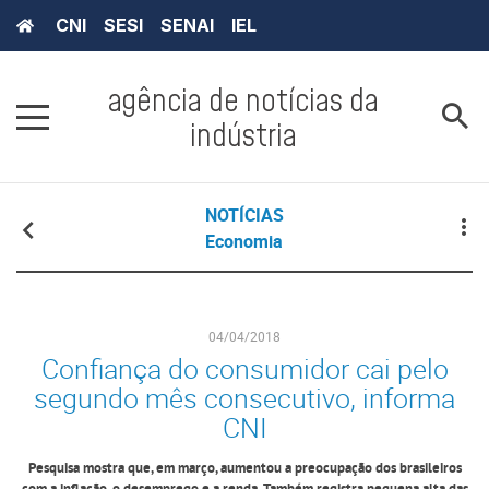
CNI
SESI
SENAI
IEL
agência de notícias da
indústria
NOTÍCIAS
Economia
04/04/2018
Confiança do consumidor cai pelo
segundo mês consecutivo, informa
CNI
Pesquisa mostra que, em março, aumentou a preocupação dos brasileiros