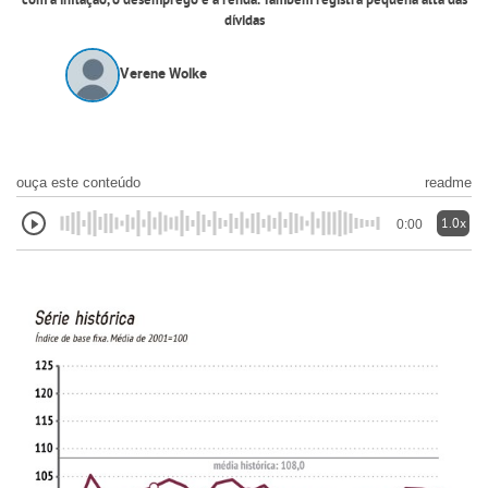
com a inflação, o desemprego e a renda. Também registra pequena alta das
dívidas
Verene Wolke
ouça este conteúdo
readme
1.0x
0:00