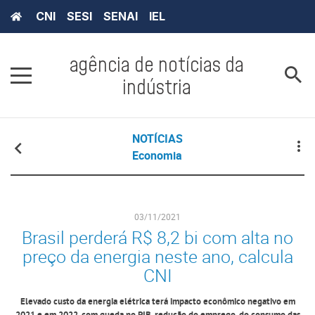
CNI
SESI
SENAI
IEL
agência de notícias da
indústria
NOTÍCIAS
Economia
03/11/2021
Brasil perderá R$ 8,2 bi com alta no
preço da energia neste ano, calcula
CNI
Elevado custo da energia elétrica terá impacto econômico negativo em