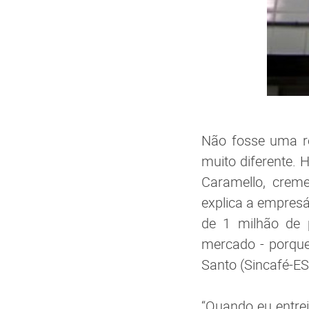
Não fosse uma rec
muito diferente. 
Caramello, crem
explica a empresá
de 1 milhão de 
mercado - porque 
Santo (Sincafé-ES)
“Quando eu entrei