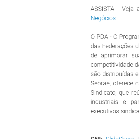
ASSISTA - Veja 
Negócios.
O PDA - O Progra
das Federações de
de aprimorar s
competitividade d
são distribuídas 
Sebrae, oferece 
Sindicato, que r
industriais e pa
executivos sindica
CNI:
SlideShare