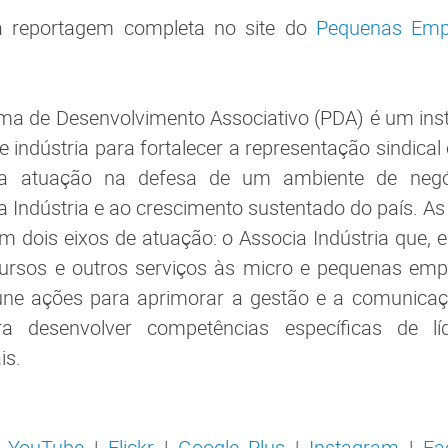
a reportagem completa no site do
Pequenas Emp
ma de Desenvolvimento Associativo (PDA) é um ins
 indústria para fortalecer a representação sindical 
ua atuação na defesa de um ambiente de negóc
a Indústria e ao crescimento sustentado do país. As 
em dois eixos de atuação: o Associa Indústria que,
cursos e outros serviços às micro e pequenas em
eúne ações para aprimorar a gestão e a comunicaç
ra desenvolver competências específicas de lí
is.
|
YouTube
|
Flickr
|
Google Plus
|
Instagram
|
Fa