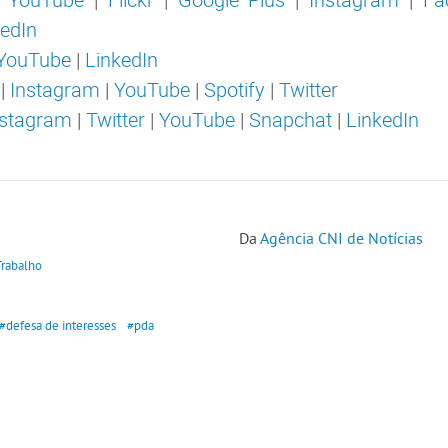
kedIn
YouTube
|
LinkedIn
|
Instagram
|
YouTube
|
Spotify
|
Twitter
nstagram
|
Twitter
|
YouTube
|
Snapchat
|
LinkedIn
Da
Agência CNI de Notícias
Trabalho
#defesa de interesses
#pda