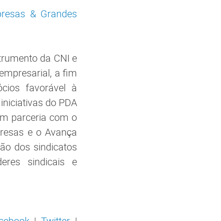
resas & Grandes
trumento da CNI e
empresarial, a fim
ios favorável à
iniciativas do PDA
 em parceria com o
presas e o Avança
ão dos sindicatos
deres sindicais e
cebook
|
Twitter
|