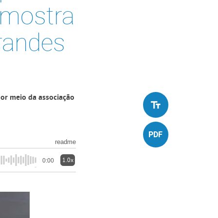
, mostra
randes
or meio da associação
readme
1.0x
0:00