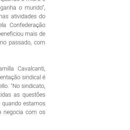
e ganha o mundo”,
nas atividades do
ela Confederação
beneficiou mais de
 ano passado, com
milla Cavalcanti,
entação sindical é
lo. "No sindicato,
tidas as questões
o quando estamos
to negocia com os