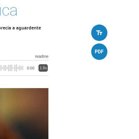
ica
precia a aguardente
readme
1.0x
0:00