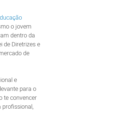
educação
esmo o jovem
ram dentro da
 de Diretrizes e
 mercado de
ional e
levante para o
o te convencer
profissional,