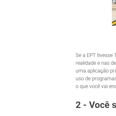
Se a EPT tivesse 
realidade e nas d
uma aplicação prá
uso de programas
o que você vai en
2 - Você 