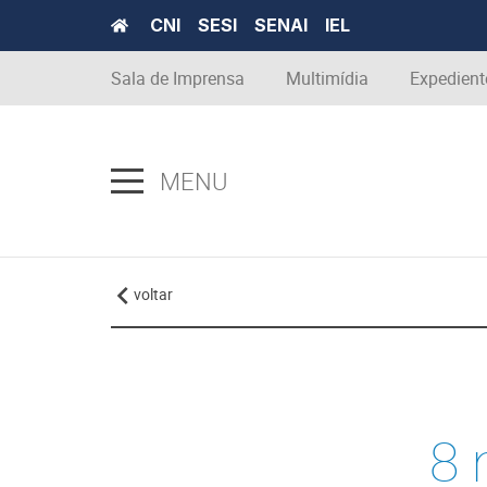
CNI
SESI
SENAI
IEL
Sala de Imprensa
Multimídia
Expedient
MENU
voltar
8 