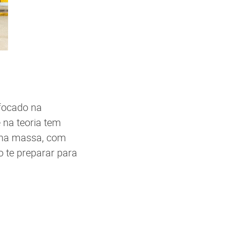
 focado na
 na teoria tem
o na massa, com
 te preparar para
.