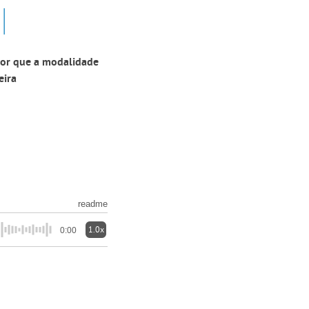
l
por que a modalidade
eira
readme
1.0x
0:00