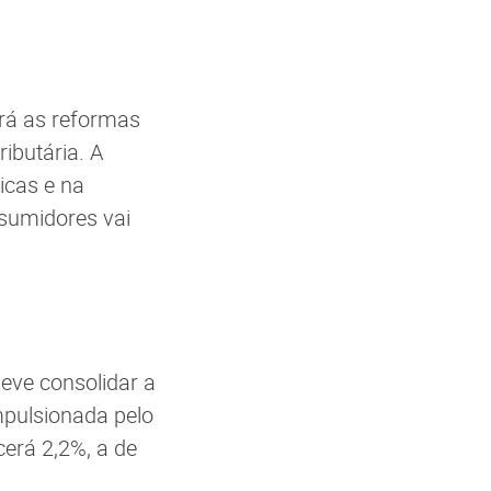
rá as reformas
ibutária. A
icas e na
nsumidores vai
deve consolidar a
mpulsionada pelo
erá 2,2%, a de