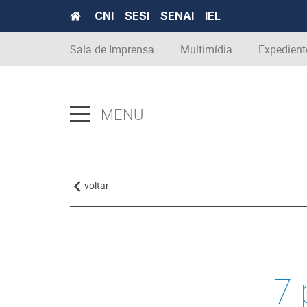
CNI
SESI
SENAI
IEL
Sala de Imprensa
Multimídia
Expedient
MENU
voltar
7 