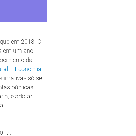
 que em 2018. O
ís em um ano -
rescimento da
ural – Economia
timativas só se
ntas públicas,
ria, e adotar
 a
2019: