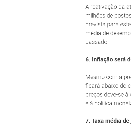
A reativação da a
milhões de postos
prevista para est
média de desempr
passado.
6. Inflação será 
Mesmo com a prev
ficará abaixo do 
preços deve-se à 
e à política monet
7. Taxa média de 