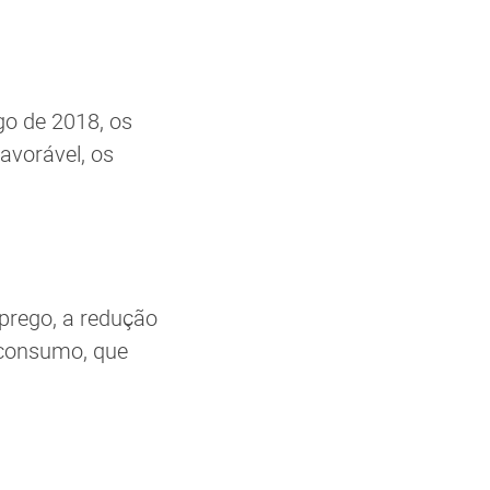
go de 2018, os
avorável, os
mprego, a redução
 consumo, que