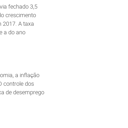
via fechado 3,5
do crescimento
m 2017. A taxa
e a do ano
mia, a inflação
O controle dos
taxa de desemprego