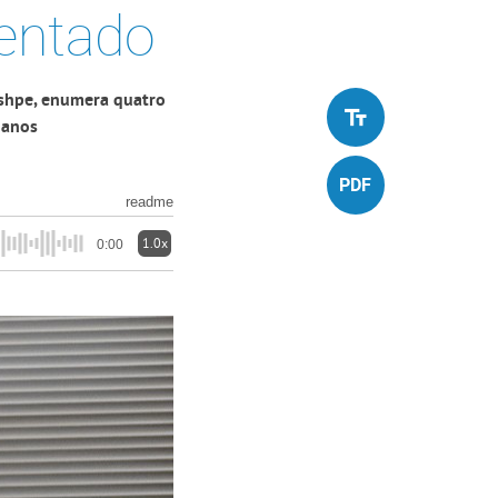
entado
oshpe, enumera quatro
 anos
readme
1.0x
0:00