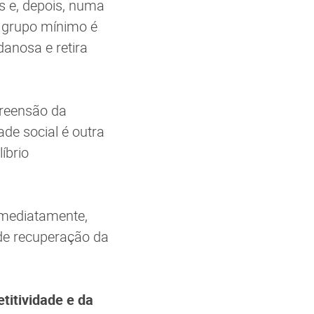
s e, depois, numa
 grupo mínimo é
danosa e retira
preensão da
de social é outra
íbrio
imediatamente,
 de recuperação da
itividade e da