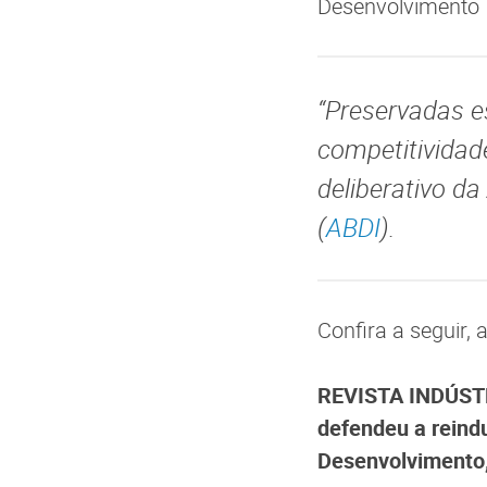
Desenvolvimento I
“Preservadas 
competitividade
deliberativo da
(
ABDI
).
Confira a seguir, 
REVISTA INDÚSTRI
defendeu a reindu
Desenvolvimento,