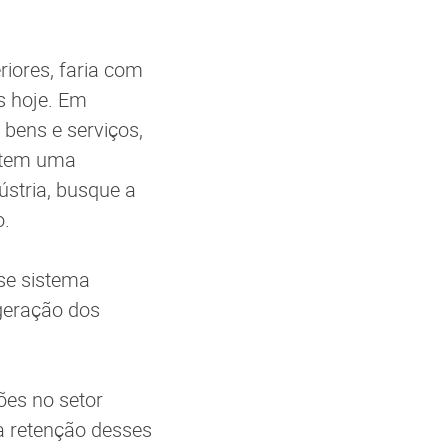
iores, faria com
s hoje. Em
 bens e serviços,
e tem uma
ústria, busque a
o.
se sistema
geração dos
hões no setor
na retenção desses