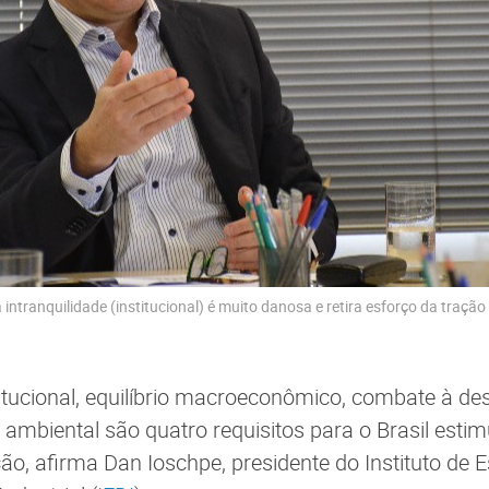
intranquilidade (institucional) é muito danosa e retira esforço da tração 
titucional, equilíbrio macroeconômico, combate à de
 ambiental são quatro requisitos para o Brasil esti
ção, afirma Dan Ioschpe, presidente do Instituto de 