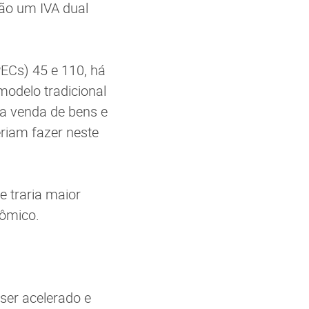
ão um IVA dual
ECs) 45 e 110, há
odelo tradicional
 a venda de bens e
eriam fazer neste
e traria maior
nômico.
 ser acelerado e