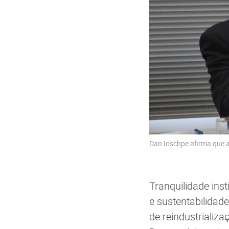
Dan Ioschpe afirma que a 
Tranquilidade ins
e sustentabilidade
de reindustrializa