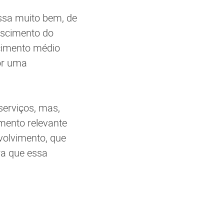
ssa muito bem, de
escimento do
escimento médio
por uma
serviços, mas,
imento relevante
volvimento, que
ra que essa