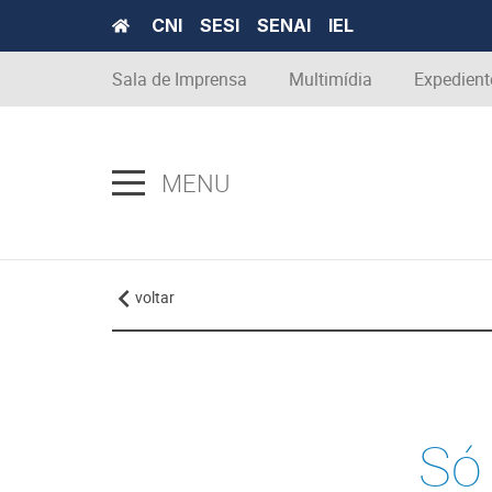
CNI
SESI
SENAI
IEL
Sala de Imprensa
Multimídia
Expedient
MENU
voltar
Só 