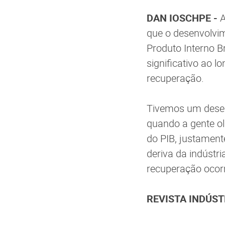
DAN IOSCHPE -
A
que o desenvolvi
Produto Interno Br
significativo ao 
recuperação.
Tivemos um desemp
quando a gente ol
do PIB, justament
deriva da indústr
recuperação ocor
REVISTA INDÚSTR