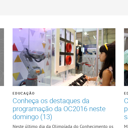
EDUCAÇÃO
E
Conheça os destaques da
C
programação da OC2016 neste
p
domingo (13)
s
Neste último dia da Olimpíada do Conhecimento os
M