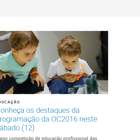
DUCAÇÃO
onheça os destaques da
rogramação da OC2016 neste
ábado (12)
aior competição de educação profissional das