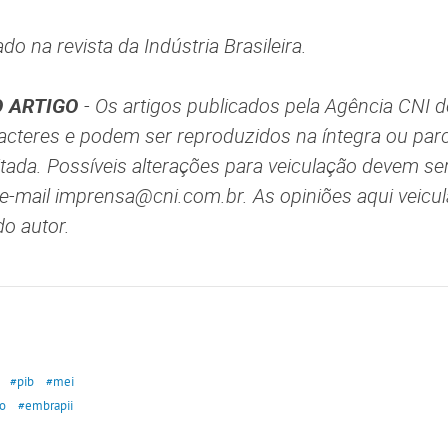
ado na revista da Indústria Brasileira.
 ARTIGO
- Os artigos publicados pela Agência CNI d
aracteres e podem ser reproduzidos na íntegra ou par
itada. Possíveis alterações para veiculação devem se
 e-mail imprensa@cni.com.br. As opiniões aqui veicu
do autor.
#pib
#mei
o
#embrapii