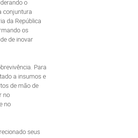
iderando o
a conjuntura
ria da República
formando os
de de inovar
brevivência. Para
itado a insumos e
stos de mão de
r no
e no
irecionado seus