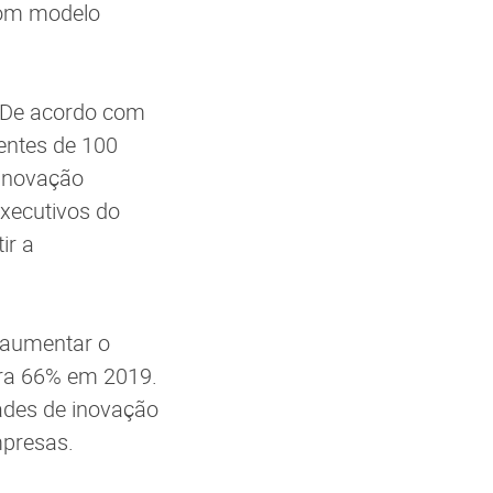
com modelo
. De acordo com
dentes de 100
 inovação
executivos do
ir a
 aumentar o
ara 66% em 2019.
ades de inovação
mpresas.