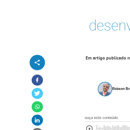
desenv
Em artigo publicado na
Robson Bra
ouça este conteúdo