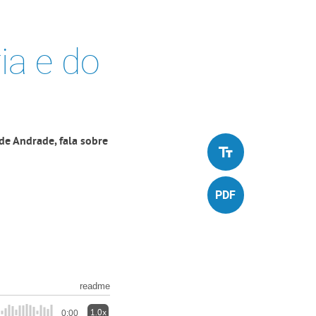
ia e do
 de Andrade, fala sobre
readme
1.0x
0:00