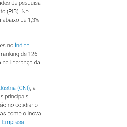
ades de pesquisa
to (PIB). No
m abaixo de 1,3%
ões no
Índice
 ranking de 126
 na liderança da
ústria (CNI)
, a
s principais
ção no cotidiano
amas como o Inova
a
Empresa