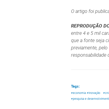
O artigo foi public
REPRODUÇÃO DO
entre 4 e 5 mil c
que a fonte seja c
previamente, pelo
responsabilidade 
Tags:
#economia
#inovação
#cni
#pesquisa e desenvolviment