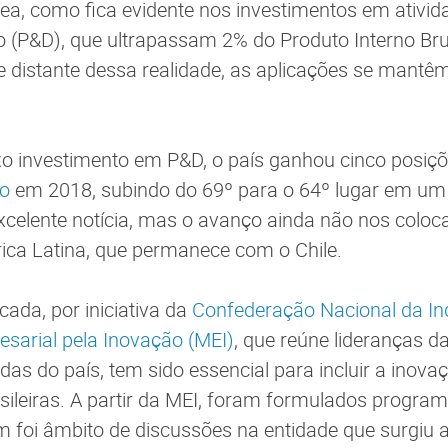
ea, como fica evidente nos investimentos em ativid
 (P&D), que ultrapassam 2% do Produto Interno Bru
nte distante dessa realidade, as aplicações se mantê
xo investimento em P&D, o país ganhou cinco posiç
ão
em 2018, subindo do 69º para o 64º lugar em um
xcelente notícia, mas o avanço ainda não nos coloca
ica Latina, que permanece com o Chile.
ada, por iniciativa da
Confederação Nacional da Ind
sarial pela Inovação (MEI)
, que reúne lideranças da
as do país, tem sido essencial para incluir a inova
asileiras. A partir da MEI, foram formulados progr
foi âmbito de discussões na entidade que surgiu 