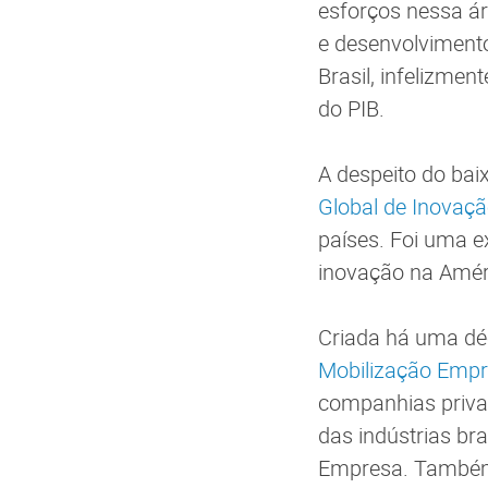
esforços nessa ár
e desenvolvimento
Brasil, infelizme
do PIB.
A despeito do bai
Global de Inovaç
países. Foi uma e
inovação na Amér
Criada há uma déc
Mobilização Empre
companhias privad
das indústrias br
Empresa. Também 