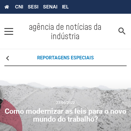
CNI
SESI
SENAI
IEL
agência de notícias da
indústria
REPORTAGENS ESPECIAIS
23/06/2022
Como modernizar as leis para o novo
mundo do trabalho?