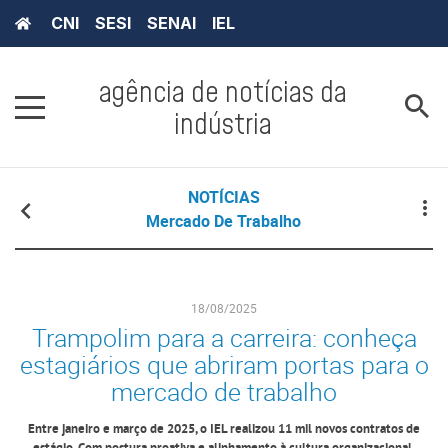
CNI
SESI
SENAI
IEL
agência de notícias da
indústria
NOTÍCIAS
Mercado De Trabalho
18/08/2025
Trampolim para a carreira: conheça
estagiários que abriram portas para o
mercado de trabalho
Entre janeiro e março de 2025, o IEL realizou 11 mil novos contratos de