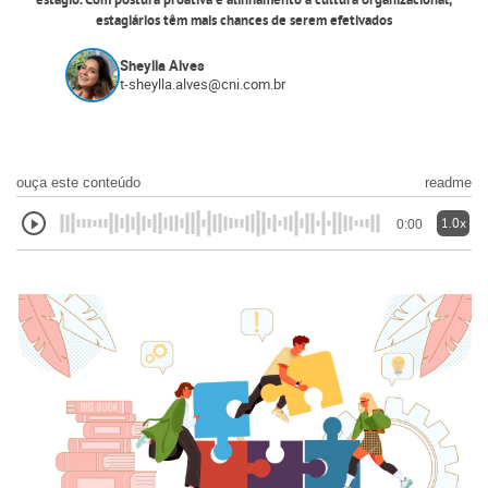
estágio. Com postura proativa e alinhamento à cultura organizacional,
estagiários têm mais chances de serem efetivados
Sheylla Alves
t-sheylla.alves@cni.com.br
ouça este conteúdo
readme
1.0x
0:00