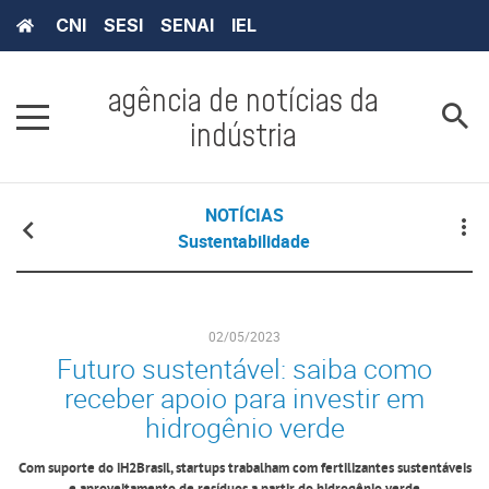
CNI
SESI
SENAI
IEL
agência de notícias da
indústria
NOTÍCIAS
Sustentabilidade
02/05/2023
Futuro sustentável: saiba como
receber apoio para investir em
hidrogênio verde
Com suporte do iH2Brasil, startups trabalham com fertilizantes sustentáveis