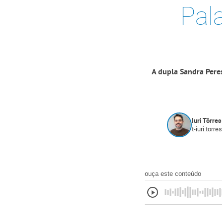
Pal
A dupla Sandra Pere
Iuri Tôrres
t-iuri.torr
ouça este conteúdo