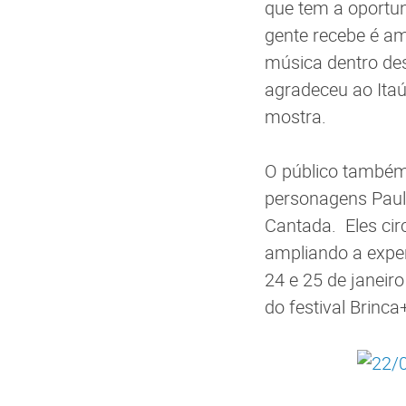
que tem a oportun
gente recebe é am
música dentro des
agradeceu ao Itaú
mostra.
O público também
personagens Paul
Cantada. Eles cir
ampliando a exper
24 e 25 de janei
do festival Brinca