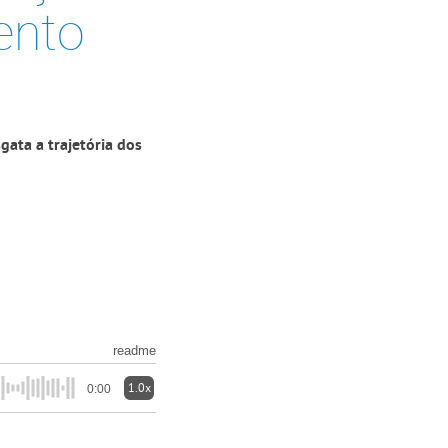
ento
ata a trajetória dos
readme
1.0x
0:00