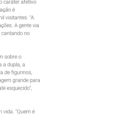
 caráter afetivo
pação é
l visitantes. “A
ções. A gente via
os cantando no
am sobre o
a a dupla, a
 de figurinos,
iagem grande para
até esquecido”,
m vida. “Quem é