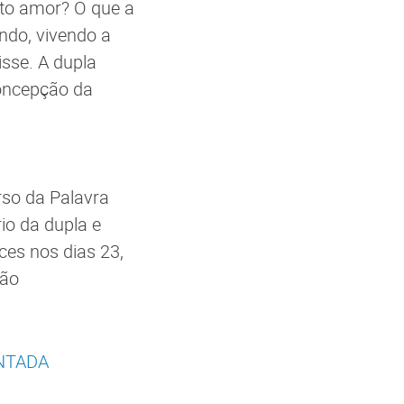
nto amor? O que a
ndo, vivendo a
sse. A dupla
concepção da
rso da Palavra
io da dupla e
es nos dias 23,
ção