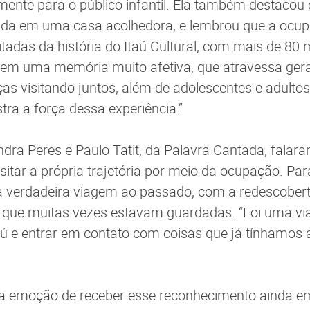
ente para o público infantil. Ela também destacou o
rada em uma casa acolhedora, e lembrou que a ocu
adas da história do Itaú Cultural, com mais de 80 mi
tem uma memória muito afetiva, que atravessa gera
nças visitando juntos, além de adolescentes e adult
tra a força dessa experiência.”
ra Peres e Paulo Tatit, da Palavra Cantada, falar
isitar a própria trajetória por meio da ocupação. Par
 verdadeira viagem ao passado, com a redescoberta
 que muitas vezes estavam guardadas. “Foi uma v
baú e entrar em contato com coisas que já tínhamos 
a emoção de receber esse reconhecimento ainda e