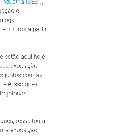
 Indústria (SESI)
,
pação e
ialoga
 futuros a partir
e estão aqui hoje
essa exposição
s juntos com as
 e é isso que o
rajetórias”,
igues, ressaltou a
 uma exposição