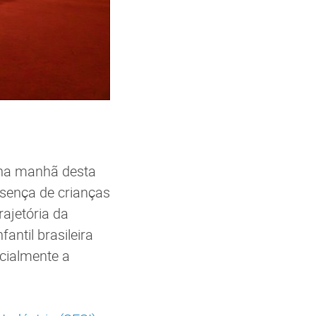
 na manhã desta
esença de crianças
rajetória da
antil brasileira
cialmente a