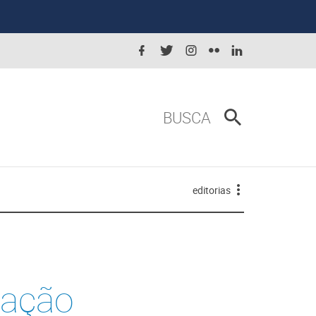
BUSCA
editorias
pação