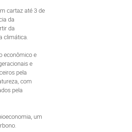
Em cartaz até 3 de
cia da
tir da
 climática.
to econômico e
rgeracionais e
ceiros pela
atureza, com
ados pela
 bioeconomia, um
arbono.