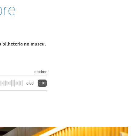
bre
a bilheteria no museu.
readme
1.0x
0:00