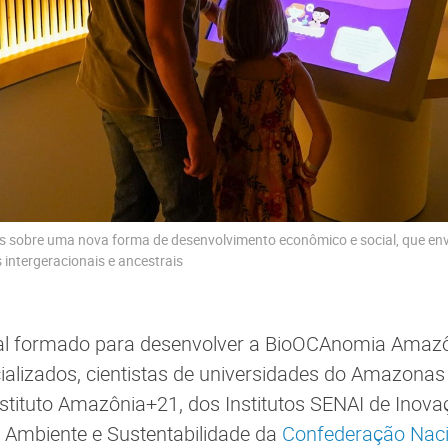
es sobre uma nova forma de desenvolvimento econômico e social, que envo
s intergeracionais e ancestrais
ial formado para desenvolver a BioOCAnomia Amaz
ializados, cientistas de universidades do Amazonas
nstituto Amazônia+21, dos Institutos SENAI de Inova
 Ambiente e Sustentabilidade da
Confederação Nacio