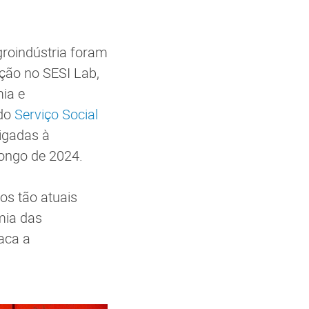
groindústria foram
ção no SESI Lab,
ia e
 do
Serviço Social
ligadas à
longo de 2024.
os tão atuais
mia das
taca a