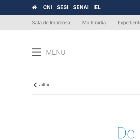
CNI
SESI
SENAI
IEL
Sala de Imprensa
Multimídia
Expedient
MENU
voltar
De 