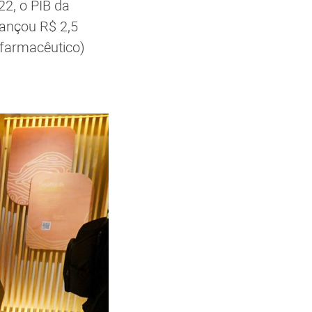
2, o PIB da
lcançou R$ 2,5
e farmacêutico)