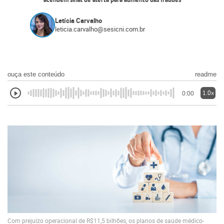
acendem sinal de alerta para aumento das fraudes
Letícia Carvalho
leticia.carvalho@sesicni.com.br
ouça este conteúdo
readme
1.0x
0:00
Com prejuízo operacional de R$11,5 bilhões, os planos de saúde médico-