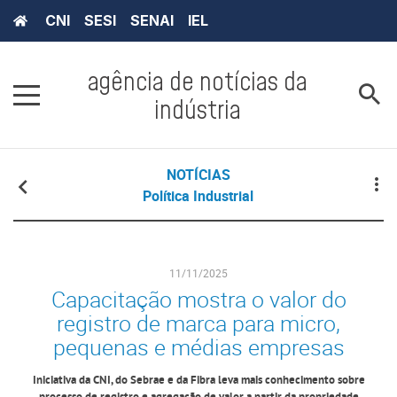
CNI
SESI
SENAI
IEL
agência de notícias da
indústria
NOTÍCIAS
Política Industrial
11/11/2025
Capacitação mostra o valor do
registro de marca para micro,
pequenas e médias empresas
Iniciativa da CNI, do Sebrae e da Fibra leva mais conhecimento sobre