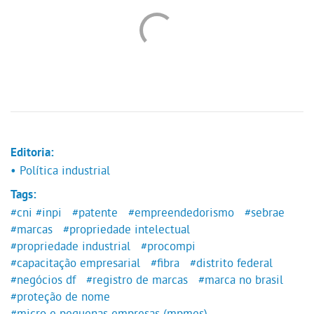
Editoria:
• Política industrial
Tags:
#cni
#inpi
#patente
#empreendedorismo
#sebrae
#marcas
#propriedade intelectual
#propriedade industrial
#procompi
#capacitação empresarial
#fibra
#distrito federal
#negócios df
#registro de marcas
#marca no brasil
#proteção de nome
#micro e pequenas empresas (mpmes)