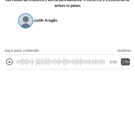
das industrias brasileira e alemã para alavancar o comércio e a economia de
ambos os países
Judith Aragão
ouça este conteúdo
readme
1.0x
0:00