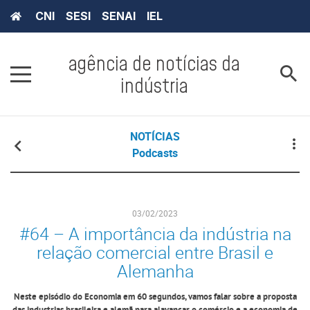
CNI
SESI
SENAI
IEL
agência de notícias da
indústria
NOTÍCIAS
Podcasts
03/02/2023
#64 – A importância da indústria na
relação comercial entre Brasil e
Alemanha
Neste episódio do Economia em 60 segundos, vamos falar sobre a proposta