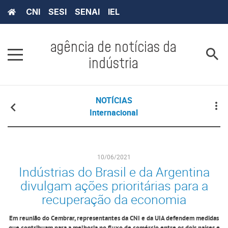
CNI
SESI
SENAI
IEL
agência de notícias da
indústria
NOTÍCIAS
Internacional
10/06/2021
Indústrias do Brasil e da Argentina
divulgam ações prioritárias para a
recuperação da economia
Em reunião do Cembrar, representantes da CNI e da UIA defendem medidas