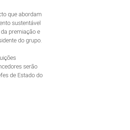
acto que abordam
nto sustentável
 da premiação e
sidente do grupo.
tuições
encedores serão
efes de Estado do