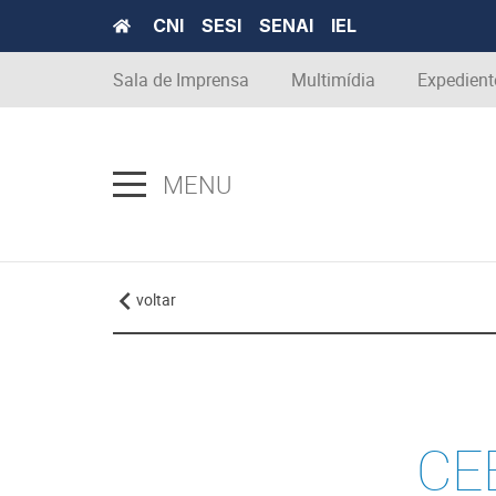
CNI
SESI
SENAI
IEL
Sala de Imprensa
Multimídia
Expedient
MENU
voltar
CE