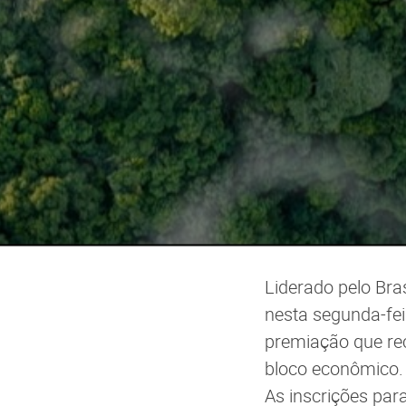
Liderado pelo Bra
nesta segunda-fei
premiação que re
bloco econômico.
As inscrições para