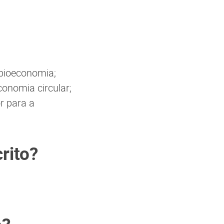
 bioeconomia;
conomia circular;
r para a
rito?