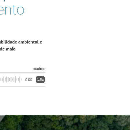
ento
abilidade ambiental e
 de maio
readme
1.0x
0:00