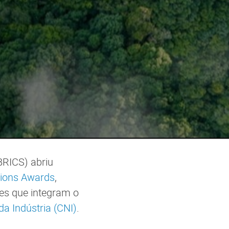
BRICS) abriu
tions Awards
,
es que integram o
a Indústria (CNI)
.