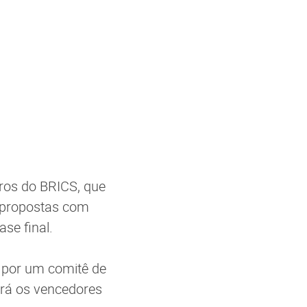
bros do BRICS, que
s propostas com
se final.
s por um comitê de
nará os vencedores