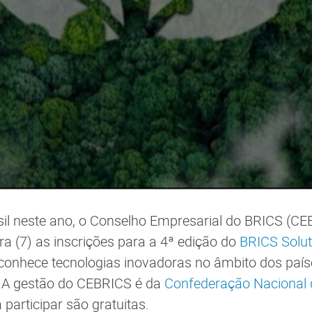
sil neste ano, o Conselho Empresarial do BRICS (CE
ra (7) as inscrições para a 4ª edição do
BRICS Solu
conhece tecnologias inovadoras no âmbito dos país
 A gestão do CEBRICS é da
Confederação Nacional d
 participar são gratuitas.