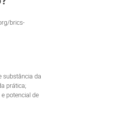
o?
org/brics-
e substância da
a prática;
 e potencial de