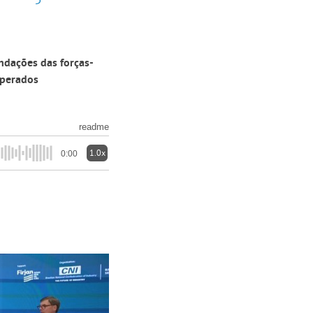
ndações das forças-
sperados
readme
1.0x
0:00