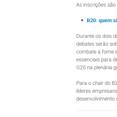
As inscrições são 
B20: quem sã
Durante os dois d
debates serão sob
combate à fome e
essenciais para de
G20 na plenária 
Para o
chair
do B2
líderes empresari
desenvolvimento 