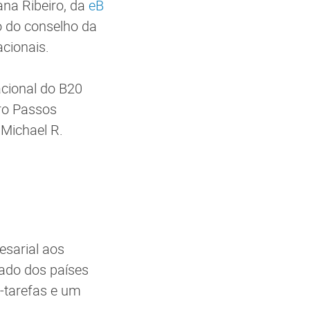
iana Ribeiro, da
eB
o do conselho da
nacionais.
acional do B20
dro Passos
, Michael R.
esarial aos
vado dos países
s-tarefas e um