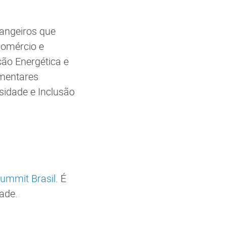
rangeiros que
Comércio e
ção Energética e
imentares
sidade e Inclusão
ummit Brasil
. É
dade.