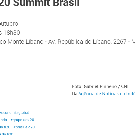
20 Summit Brasil
outubro
s 18h30
ico Monte Líbano - Av. República do Líbano, 2267 -
Foto: Gabriel Pinheiro / CNI
Da
Agência de Notícias da Indú
#economia global
undo
#grupo dos 20
do b20
#brasil e g20
a do b20