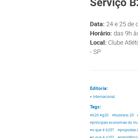
Serviço B
Data:
24 e 25 de 
Horário:
das 9h à
Local:
Clube Atlét
- SP
Editoria:
• Internacional
Tags:
#b20
#g20
#business 20
#principais economias do m
#o que é b20?
#propostas 
#o que é g20?
#presidênci