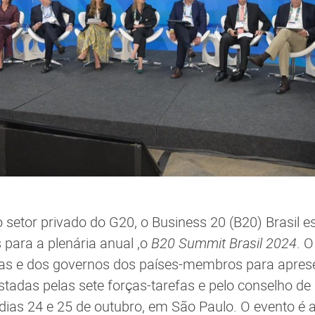
o setor privado do G20, o Business 20 (B20) Brasil e
 para a plenária anual ,o
B20 Summit Brasil 2024
. O
as e dos governos dos países-membros para apresen
tadas pelas sete forças-tarefas e pelo conselho de
 dias 24 e 25 de outubro, em São Paulo. O evento é 