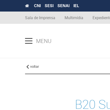
CNI
SESI
SENAI
IEL
Sala de Imprensa
Multimídia
Expedient
MENU
voltar
B20 Su