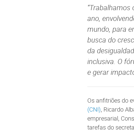
“Trabalhamos c
ano, envolvend
mundo, para en
busca do cresc
da desigualdad
inclusiva. O fó
e gerar impact
Os anfitriões do 
(CNI)
, Ricardo Al
empresarial, Cons
tarefas do secre