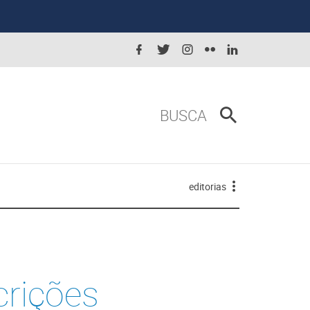
BUSCA
editorias
crições