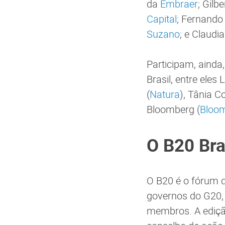
da
Embraer
; Gilb
Capital
; Fernando
Suzano
; e Claudi
Participam, ainda
Brasil, entre eles 
(
Natura
), Tânia C
Bloomberg (
Bloo
O B20 Bra
O B20 é o fórum 
governos do G20, 
membros. A edição