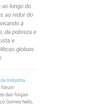
a ao longo do
es ao redor do
 visando à
, da pobreza e
usta e
líticas globais
e.
da Indústria
 fórum
es das forças-
sco Gomes Neto,