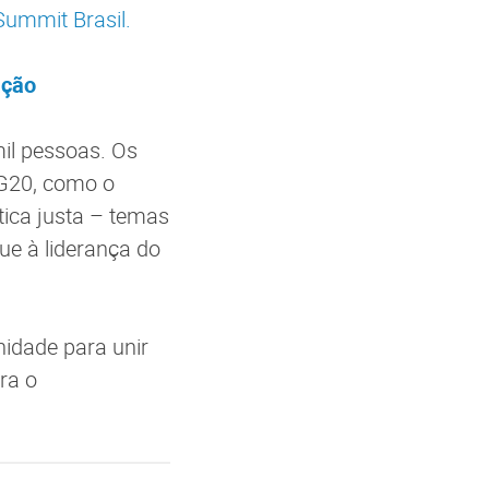
Summit Brasil.
ação
mil pessoas. Os
 G20, como o
ica justa – temas
gue à liderança do
nidade para unir
ra o