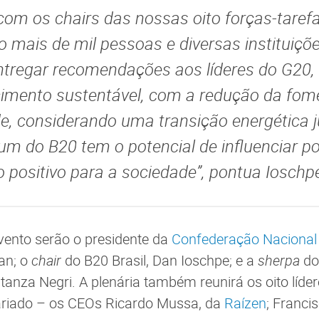
om os chairs das nossas oito forças-taref
o mais de mil pessoas e diversas instituiçõ
tregar recomendações aos líderes do G20,
imento sustentável, com a redução da fome
e, considerando uma transição energética j
rum do B20 tem o potencial de influenciar po
o positivo para a sociedade”, pontua Ioschp
evento serão o presidente da
Confederação Nacional 
ban; o
chair
do B20 Brasil, Dan Ioschpe; e a
sherpa
do
tanza Negri. A plenária também reunirá os oito líder
tariado – os CEOs Ricardo Mussa, da
Raízen
; Franci