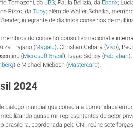
erto Tomazoni, da
JBS
; Paula Bellizia, da
Ebanx
; Luc
 de Rizzo, da
Tupy
; além de Walter Schalka, membr
a Sender, integrante de distintos conselhos de multi
, membros do conselho consultivo nacional e intern
Luiza Trajano (
Magalu
), Christian Gebara (
Vivo
), Pe
osentino (
Microsoft Brasil
), Isaac Sidney (
Febraban
)
mberg
) e Michael Miebach (
Mastercard
).
sil 2024
de diálogo mundial que conecta a comunidade empr
mobilizando quase mil representantes do setor pri
 brasileira, coordenada pela CNI, reúne sete força