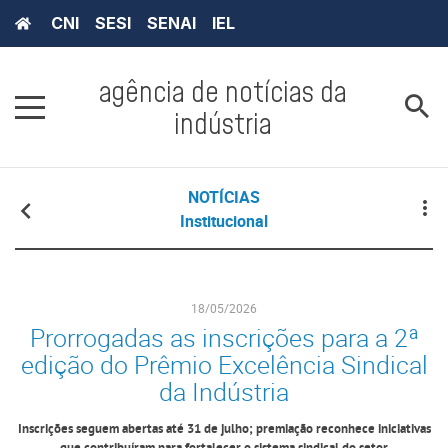
CNI
SESI
SENAI
IEL
agência de notícias da
indústria
NOTÍCIAS
Institucional
18/05/2026
Prorrogadas as inscrições para a 2ª
edição do Prêmio Excelência Sindical
da Indústria
Inscrições seguem abertas até 31 de julho; premiação reconhece iniciativas