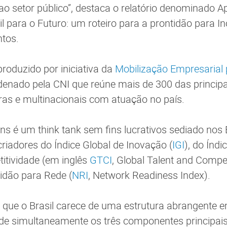
ao setor público”, destaca o relatório denominado A
il para o Futuro: um roteiro para a prontidão para I
ntos.
roduzido por iniciativa da
Mobilização Empresarial 
denado pela CNI que reúne mais de 300 das principa
ras e multinacionais com atuação no país.
lans é um think tank sem fins lucrativos sediado nos
riadores do Índice Global de Inovação (
IGI
), do Índi
itividade (em inglês
GTCI
, Global Talent and Compet
tidão para Rede (
NRI
, Network Readiness Index).
a que o Brasil carece de uma estrutura abrangente 
rde simultaneamente os três componentes principai