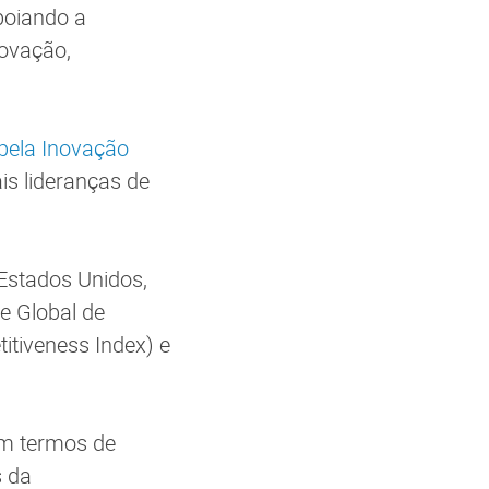
poiando a
novação,
pela Inovação
is lideranças de
 Estados Unidos,
ce Global de
itiveness Index) e
em termos de
s da