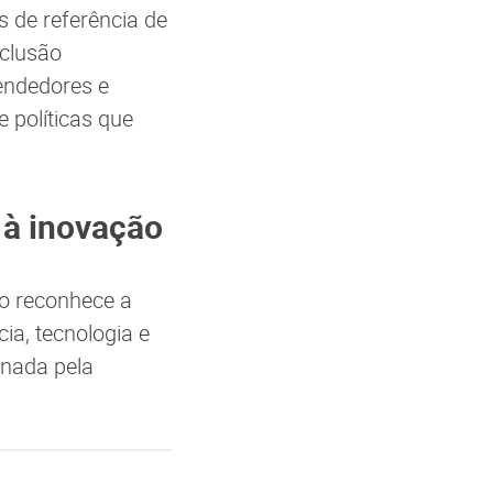
s de referência de
nclusão
endedores e
 políticas que
 à inovação
io reconhece a
ia, tecnologia e
onada pela