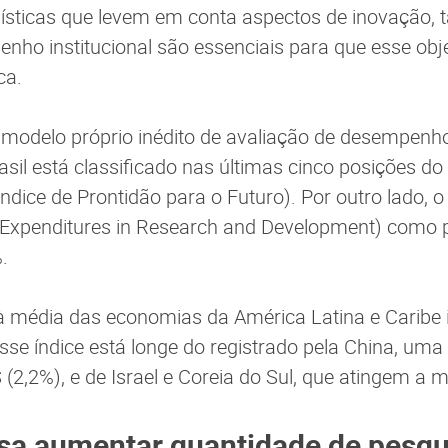
olísticas que levem em conta aspectos de inovação, t
enho institucional são essenciais para que esse obje
ca.
i modelo próprio inédito de avaliação de desempenh
sil está classificado nas últimas cinco posições do
ndice de Prontidão para o Futuro). Por outro lado, 
 Expenditures in Research and Development) como p
.
 média das economias da América Latina e Caribe i
 esse índice está longe do registrado pela China, um
 (2,2%), e de Israel e Coreia do Sul, que atingem a 
isa aumentar quantidade de pesq