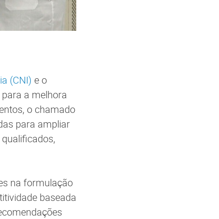
ia (CNI)
e o
 para a melhora
alentos, o chamado
idas para ampliar
 qualificados,
ões na formulação
itividade baseada
s recomendações