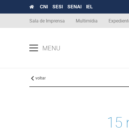
CNI
SESI
SENAI
IEL
Sala de Imprensa
Multimídia
Expedient
MENU
voltar
15 