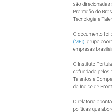
são direcionadas 
Prontidão do Bras
Tecnologia e Tale
O documento foi p
(MEI)
, grupo coor
empresas brasilei
O Instituto Portu
cofundado pelos c
Talentos e Compet
do Índice de Pron
O relatório apont
políticas que abo