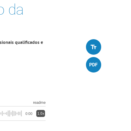
o da
ionais qualificados e
readme
1.0x
0:00