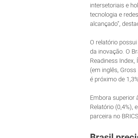
intersetoriais e h
tecnologia e redes
alcançado”, desta
O relatório possu
da inovação. O Bra
Readiness Index, Í
(em inglês, Gross
é próximo de 1,3%
Embora superior à
Relatório (0,4%),
parceira no BRICS
Brasil prec