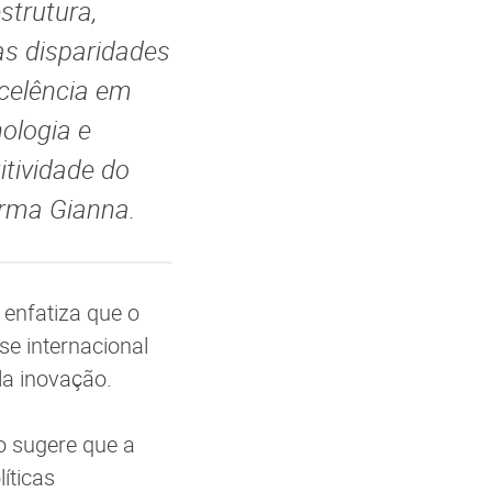
trutura,
as disparidades
xcelência em
ologia e
tividade do
irma Gianna.
 enfatiza que o
e internacional
la inovação.
o sugere que a
íticas