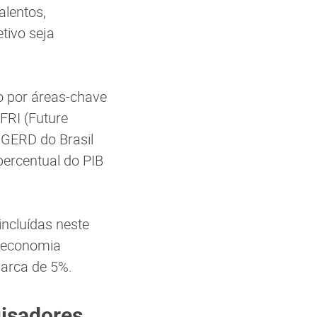
alentos,
tivo seja
o por áreas-chave
 FRI (Future
o GERD do Brasil
ercentual do PIB
ncluídas neste
a economia
marca de 5%.
uisadores