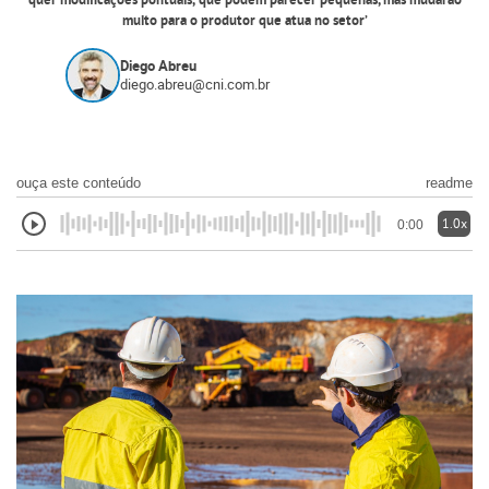
quer modificações pontuais, ‘que podem parecer pequenas, mas mudarão
muito para o produtor que atua no setor’
Diego Abreu
diego.abreu@cni.com.br
ouça este conteúdo
readme
1.0x
0:00