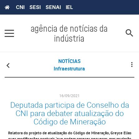
CNI
SESI
SENAI
IEL
agência de notícias da
indústria
NOTÍCIAS
Infraestrutura
16/09/2021
Deputada participa de Conselho da
CNI para debater atualização do
Código de Mineração
Relatora do projeto de atualização do Código de Mineração, Greyce Elias