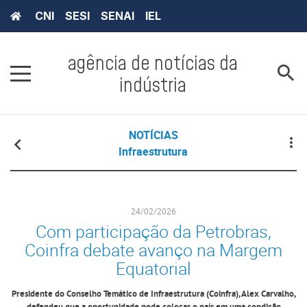
CNI
SESI
SENAI
IEL
agência de notícias da
indústria
NOTÍCIAS
Infraestrutura
24/02/2026
Com participação da Petrobras,
Coinfra debate avanço na Margem
Equatorial
Presidente do Conselho Temático de Infraestrutura (Coinfra), Alex Carvalho,