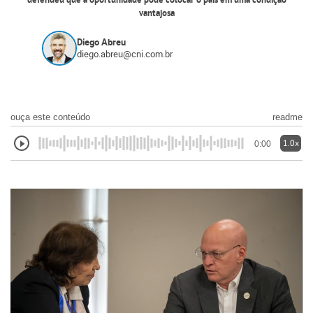
defendeu que a oportunidade pode colocar o país em uma condição
vantajosa
Diego Abreu
diego.abreu@cni.com.br
ouça este conteúdo
readme
1.0x
0:00