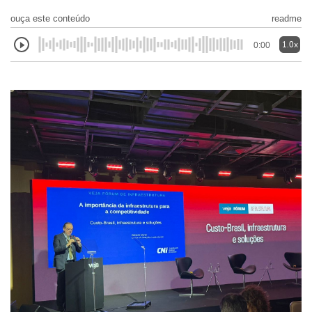
ouça este conteúdo
readme
1.0x
0:00