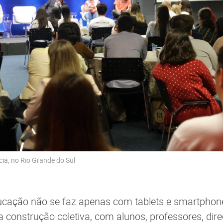
ia, no Rio Grande do Sul
ucação não se faz apenas com tablets e smartpho
onstrução coletiva, com alunos, professores, direç