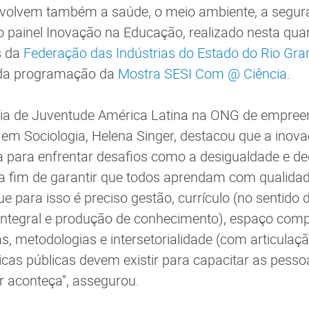
volvem também a saúde, o meio ambiente, a segur
 painel Inovação na Educação, realizado nesta quart
s da
Federação das Indústrias do Estado do Rio Gra
 da programação da
Mostra SESI Com @ Ciência
.
égia de Juventude América Latina na ONG de empree
em Sociologia, Helena Singer, destacou que a inova
a para enfrentar desafios como a desigualdade e d
 fim de garantir que todos aprendam com qualidade”
e para isso é preciso gestão, currículo (no sentido 
integral e produção de conhecimento), espaço com
as, metodologias e intersetorialidade (com articula
ticas públicas devem existir para capacitar as pess
r aconteça”, assegurou.