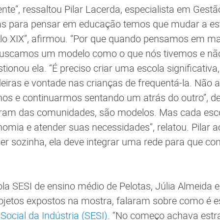
ente”, ressaltou Pilar Lacerda, especialista em Gest
as para pensar em educação temos que mudar a es
lo XIX”, afirmou. “Por que quando pensamos em matr
buscamos um modelo como o que nós tivemos e nã
tionou ela. “É preciso criar uma escola significativ
iras e vontade nas crianças de frequentá-la. Não 
unos e continuarmos sentando um atrás do outro”, de
ram das comunidades, são modelos. Mas cada escol
nomia e atender suas necessidades”, relatou. Pilar 
er sozinha, ela deve integrar uma rede para que cons
la SESI de ensino médio de Pelotas, Júlia Almeida e
ojetos expostos na mostra, falaram sobre como é 
Social da Indústria (SESI)
. “No começo achava estr