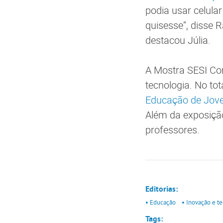
podia usar celula
quisesse”, disse 
destacou Júlia.
A Mostra SESI Com
tecnologia. No to
Educação de Jove
Além da exposiçã
professores.
Editorias:
• Educação
• Inovação e t
Tags: