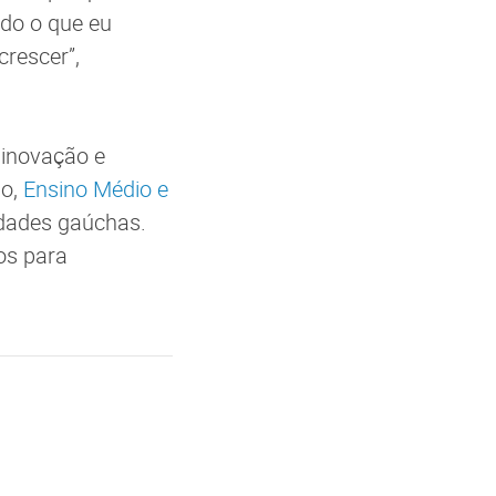
ndo o que eu
crescer”,
 inovação e
no,
Ensino Médio e
idades gaúchas.
os para