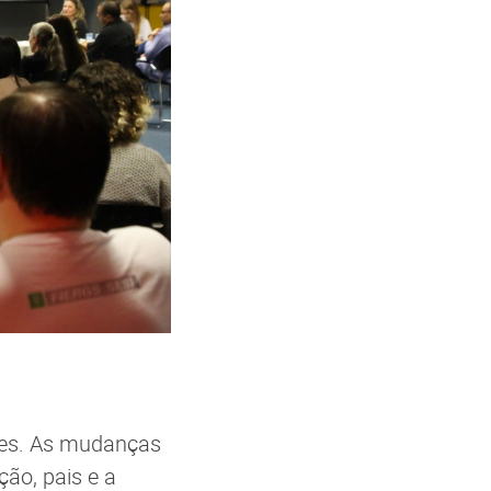
nes. As mudanças
ão, pais e a