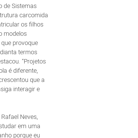
ão de Sistemas
trutura carcomida
icular os filhos
o modelos
a, que provoque
adianta termos
stacou. “Projetos
a é diferente,
acrescentou que a
iga interagir e
 Rafael Neves,
estudar em uma
anho porque eu