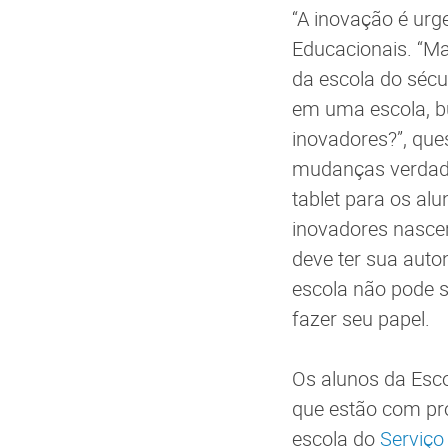
“A inovação é urg
Educacionais. “M
da escola do sécu
em uma escola, 
inovadores?”, ques
mudanças verdade
tablet para os al
inovadores nasce
deve ter sua auto
escola não pode s
fazer seu papel.
Os alunos da Esco
que estão com pr
escola do
Serviço 