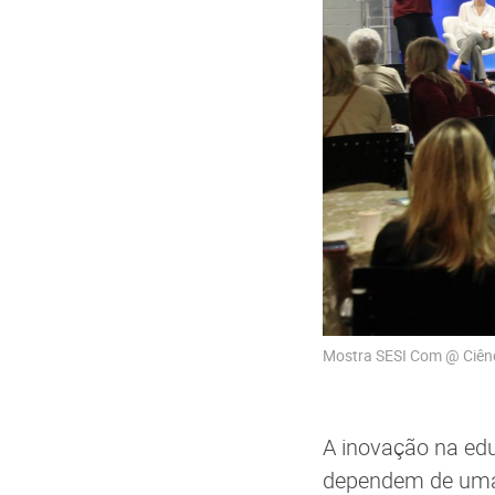
Mostra SESI Com @ Ciênc
A inovação na ed
dependem de uma c