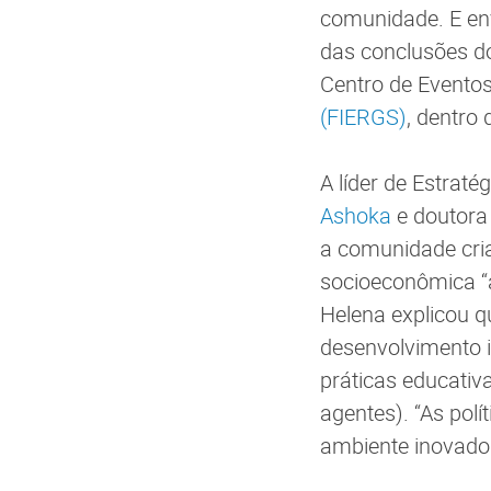
comunidade. E en
das conclusões do
Centro de Evento
(FIERGS)
, dentro
A líder de Estrat
Ashoka
e doutora 
a comunidade cri
socioeconômica “a
Helena explicou qu
desenvolvimento 
práticas educativ
agentes). “As polí
ambiente inovado