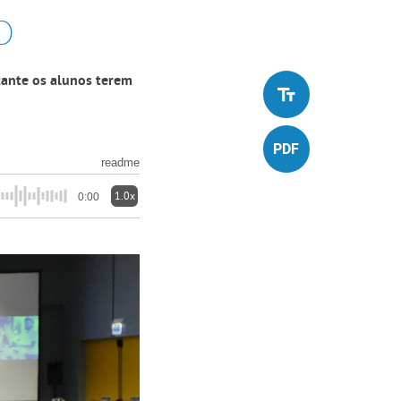
o
ante os alunos terem
readme
1.0x
0:00