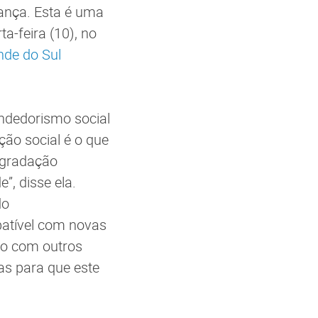
ança. Esta é uma
a-feira (10), no
nde do Sul
ndedorismo social
ção social é o que
egradação
, disse ela.
do
patível com novas
ção com outros
oas para que este