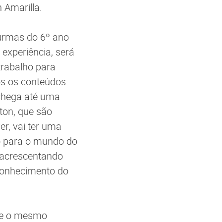
 Amarilla.
urmas do 6º ano
 experiência, será
trabalho para
os os conteúdos
chega até uma
ton, que são
r, vai ter uma
ão para o mundo do
 acrescentando
 Conhecimento do
que o mesmo