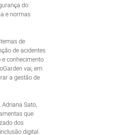
egurança do
ma e normas
stemas de
nção de acidentes
o e conhecimento
boGarden vai, em
rar a gestão de
 Adriana Sato,
ramentas que
izado dos
clusão digital.