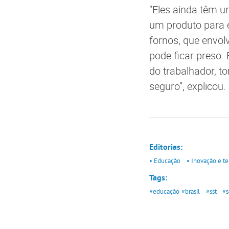
“Eles ainda têm u
um produto para e
fornos, que envol
pode ficar preso. 
do trabalhador, t
seguro”, explicou.
Editorias:
• Educação
• Inovação e t
Tags:
#educação
#brasil
#sst
#s