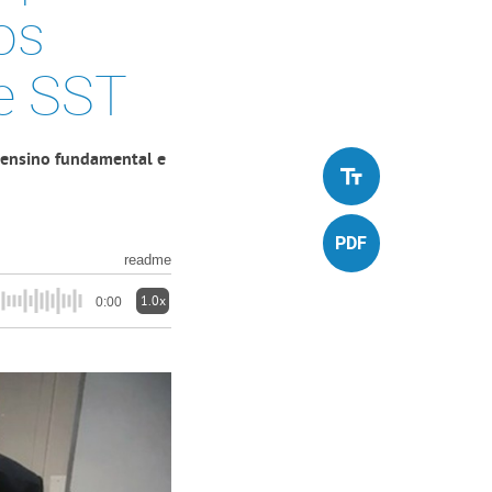
os
e SST
 ensino fundamental e
readme
1.0x
0:00