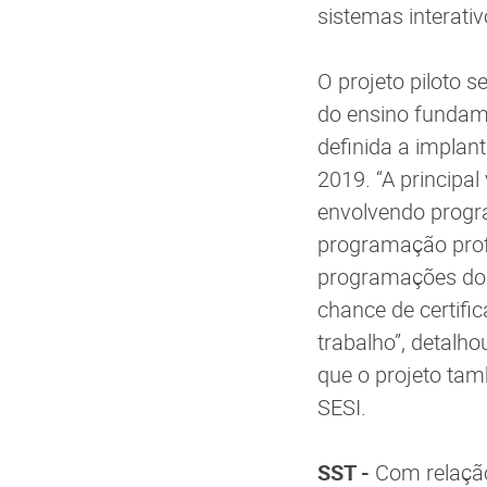
sistemas interati
O projeto piloto
do ensino fundamen
definida a implan
2019. “A principa
envolvendo progr
programação prof
programações do m
chance de certifi
trabalho”, detalh
que o projeto tam
SESI.
SST -
Com relação