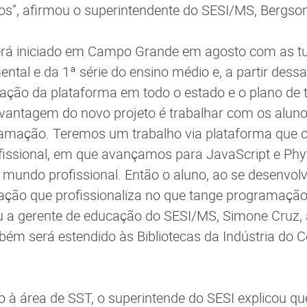
vos”, afirmou o superintendente do SESI/MS, Bergson
 será iniciado em Campo Grande em agosto com as t
tal e da 1ª série do ensino médio e, a partir dessa
tação da plataforma em todo o estado e o plano de 
l vantagem do novo projeto é trabalhar com os alun
amação. Teremos um trabalho via plataforma que 
issional, em que avançamos para JavaScript e Phy
undo profissional. Então o aluno, ao se desenvolve
cação que profissionaliza no que tange programaç
ou a gerente de educação do SESI/MS, Simone Cruz,
bém será estendido às Bibliotecas da Indústria do
 à área de SST, o superintende do SESI explicou 