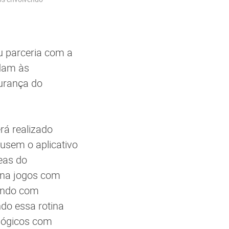
u parceria com a
dam às
gurança do
rá realizado
usem o aplicativo
eas do
ina jogos com
rando com
do essa rotina
gógicos com