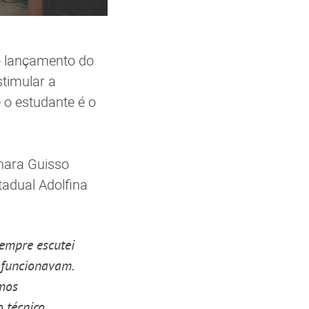
 o lançamento do
timular a
o estudante é o
nara Guisso
tadual Adolfina
Sempre escutei
 funcionavam.
emos
 técnico