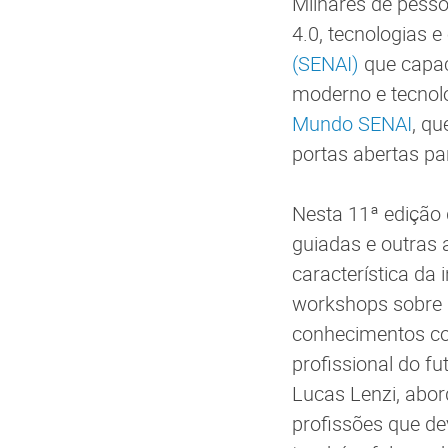
Milhares de pess
4.0, tecnologias 
(SENAI)
que capac
moderno e tecnoló
Mundo SENAI
, q
portas abertas pa
Nesta 11ª edição 
guiadas e outras a
característica da
workshops sobre a
conhecimentos co
profissional do f
Lucas Lenzi, abor
profissões que de