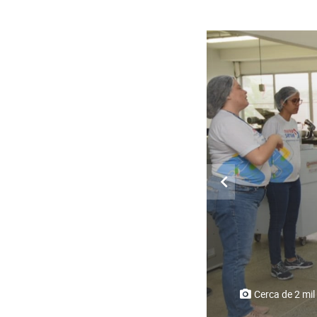
aram pelo Mundo SENAI na PB
Cerca de 2 mil