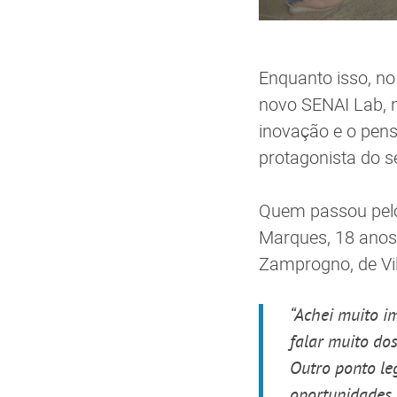
Enquanto isso, no
novo SENAI Lab, n
inovação e o pen
protagonista do 
Quem passou pelo
Marques, 18 anos,
Zamprogno, de Vil
“Achei muito im
falar muito do
Outro ponto le
oportunidades 