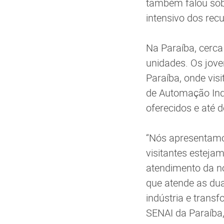
também falou sobr
intensivo dos recu
Na Paraíba, cerca
unidades. Os jov
Paraíba, onde vis
de Automação Indu
oferecidos e até 
“Nós apresentamo
visitantes esteja
atendimento da n
que atende as duas
indústria e trans
SENAI da Paraíba,