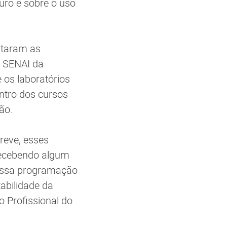
uro e sobre o uso
sitaram as
e SENAI da
 os laboratórios
entro dos cursos
ão.
reve, esses
 recebendo algum
 essa programação
tabilidade da
o Profissional do