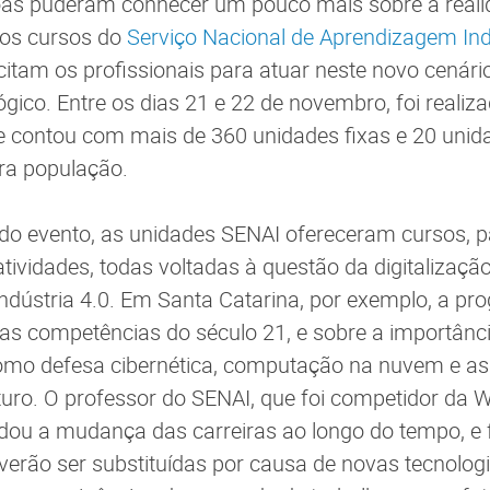
oas puderam conhecer um pouco mais sobre a realid
e os cursos do
Serviço Nacional de Aprendizagem Ind
itam os profissionais para atuar neste novo cenári
gico. Entre os dias 21 e 22 de novembro, foi realiz
ue contou com mais de 360 unidades fixas e 20 uni
ra população.
do evento, as unidades SENAI ofereceram cursos, pal
tividades, todas voltadas à questão da digitalização,
 indústria 4.0. Em Santa Catarina, por exemplo, a pr
s competências do século 21, e sobre a importânc
mo defesa cibernética, computação na nuvem e as 
uturo. O professor do SENAI, que foi competidor da W
dou a mudança das carreiras ao longo do tempo, e 
verão ser substituídas por causa de novas tecnologi