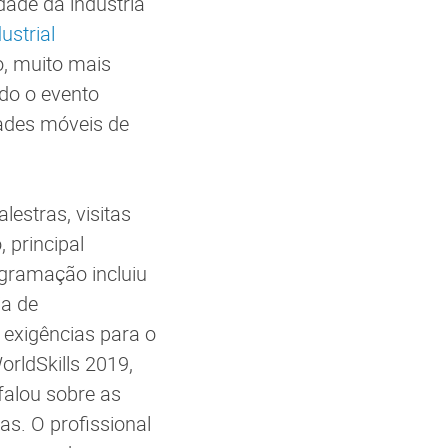
ade da indústria
ustrial
o, muito mais
ado o evento
dades móveis de
estras, visitas
 principal
ogramação incluiu
ia de
exigências para o
orldSkills 2019,
falou sobre as
as. O profissional