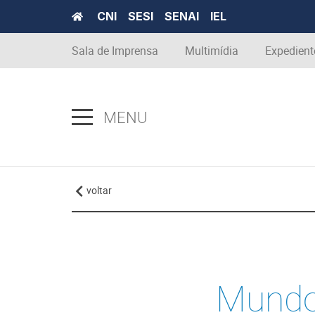
CNI
SESI
SENAI
IEL
Sala de Imprensa
Multimídia
Expedient
MENU
voltar
Mundo 