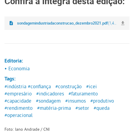
Confira a íntegra desta edição:
sondagemindustriadaconstrucao_dezembro2021.pdf
(1,4 MB)
Editoria:
• Economia
Tags:
#indústria
#confiança
#construção
#icei
#empresário
#indicadores
#faturamento
#capacidade
#sondagem
#insumos
#produtivo
#rendimento
#matéria-prima
#setor
#queda
#operacional
Foto: Iano Andrade / CNI