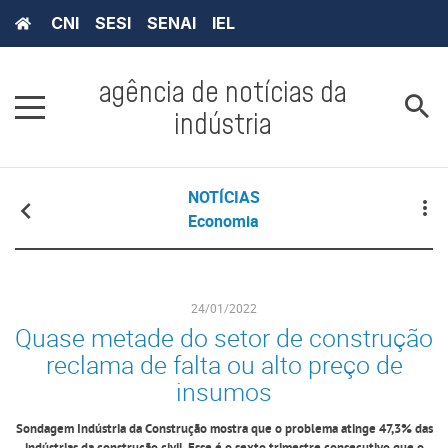
CNI
SESI
SENAI
IEL
agência de notícias da
indústria
NOTÍCIAS
Economia
24/01/2022
Quase metade do setor de construção
reclama de falta ou alto preço de
insumos
Sondagem Indústria da Construção mostra que o problema atinge 47,3% das