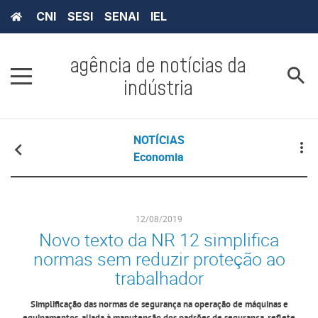
CNI
SESI
SENAI
IEL
agência de notícias da
indústria
NOTÍCIAS
Economia
12/08/2019
Novo texto da NR 12 simplifica
normas sem reduzir proteção ao
trabalhador
Simplificação das normas de segurança na operação de máquinas e