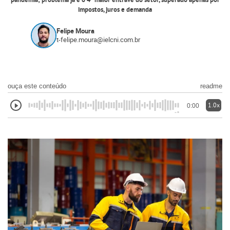
pandemia; problema já é o 4º maior entrave do setor, superado apenas por
impostos, juros e demanda
Felipe Moura
t-felipe.moura@ielcni.com.br
ouça este conteúdo
readme
1.0x
0:00