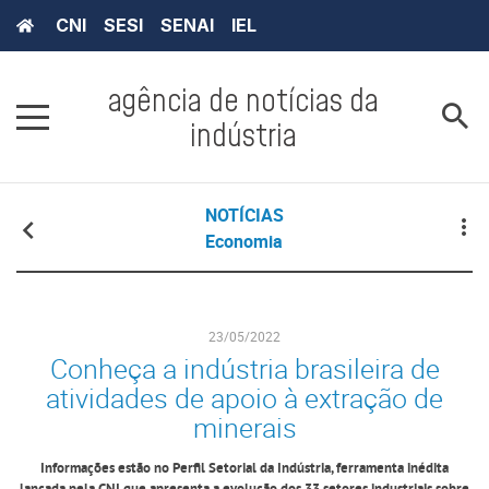
CNI
SESI
SENAI
IEL
agência de notícias da
indústria
NOTÍCIAS
Economia
23/05/2022
Conheça a indústria brasileira de
atividades de apoio à extração de
minerais
Informações estão no Perfil Setorial da Indústria, ferramenta inédita