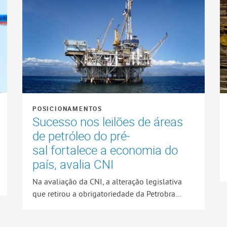
POSICIONAMENTOS
Sucesso nos leilões de áreas
de petróleo do pré-
sal fortalece a economia do
país, avalia CNI
Na avaliação da CNI, a alteração legislativa
que retirou a obrigatoriedade da Petrobra...