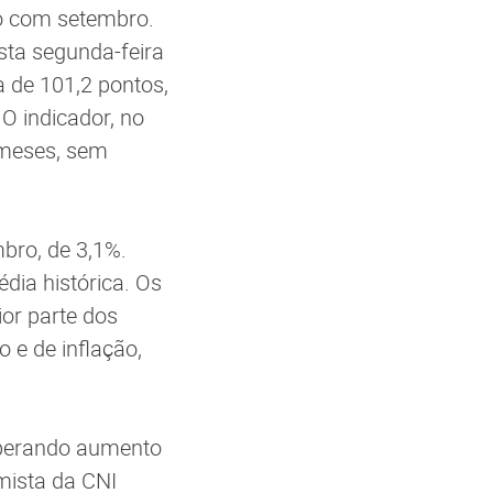
o com setembro.
esta segunda-feira
a de 101,2 pontos,
O indicador, no
 meses, sem
bro, de 3,1%.
dia histórica. Os
or parte dos
 e de inflação,
sperando aumento
mista da CNI