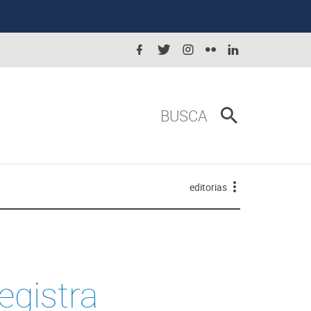
BUSCA
editorias
egistra