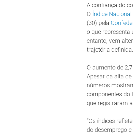
A confiança do c
O
Índice Nacional
(30) pela
Confeder
o que representa 
entanto, vem alte
trajetória definida
O aumento de 2,7%
Apesar da alta de
números mostram 
componentes do IN
que registraram 
“Os índices refl
do desemprego e 