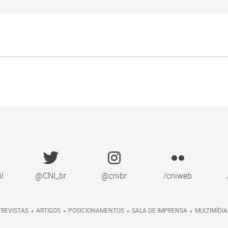
il
@CNI_br
@cnibr
/cniweb
REVISTAS
ARTIGOS
POSICIONAMENTOS
SALA DE IMPRENSA
MULTIMÍDIA