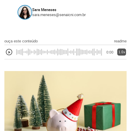
Sara Meneses
sara.meneses@senaicni.com.br
ouça este conteúdo
readme
1.0x
0:00