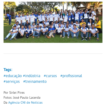
Tags:
#educação
#indústria
#cursos
#profissional
#serviços
#treinamento
Por Sirlei Pires
Fotos: José Paulo Lacerda
Da
Agência CNI de Notícias