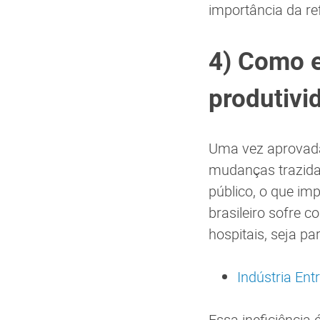
importância da re
4) Como e
produtivi
Uma vez aprovada
mudanças trazidas
público, o que im
brasileiro sofre c
hospitais, seja pa
Indústria Ent
Essa ineficiência