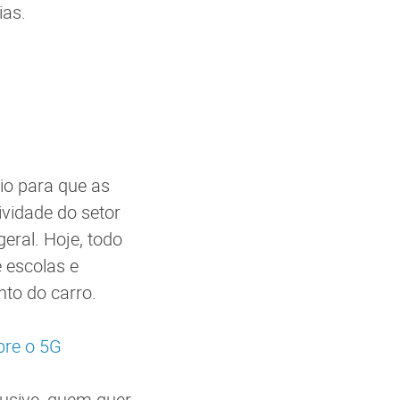
ias.
io para que as
vidade do setor
eral. Hoje, todo
e escolas e
nto do carro.
obre o 5G
lusive, quem quer