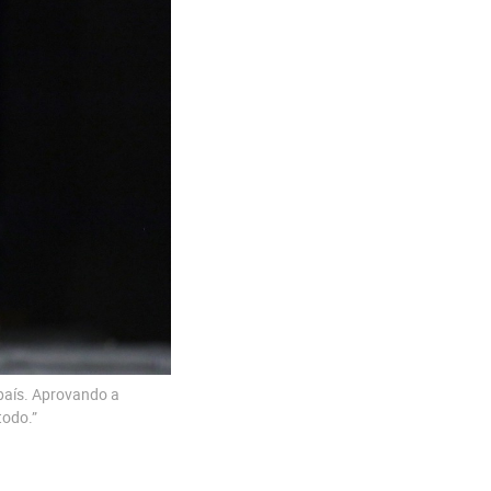
 país. Aprovando a
todo.”