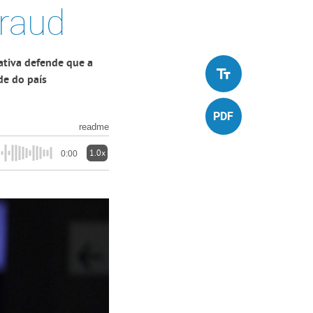
traud
ativa defende que a
de do país
readme
1.0x
0:00