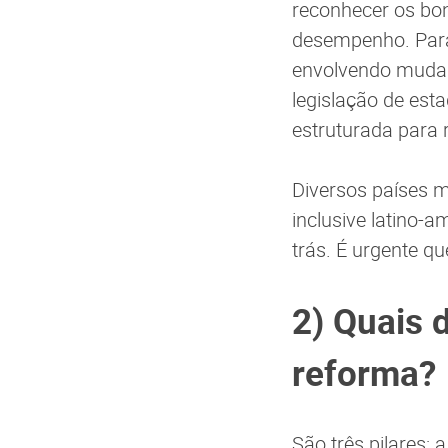
reconhecer os bon
desempenho. Para
envolvendo mudan
legislação de est
estruturada para 
Diversos países 
inclusive latino-
trás. É urgente q
2) Quais 
reforma?
São três pilares: 