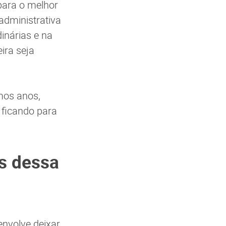
para o melhor
administrativa
inárias e na
ira seja
mos anos,
 ficando para
es dessa
envolve deixar