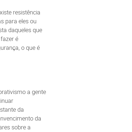
existe resistência
as para eles ou
sta daqueles que
fazer é
gurança, o que é
orativismo a gente
inuar
stante da
convencimento da
ares sobre a