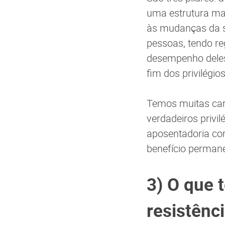
uma estrutura mai
às mudanças da so
pessoas, tendo reg
desempenho deles 
fim dos privilégios
Temos muitas car
verdadeiros privil
aposentadoria co
benefício permaneç
3) O que 
resistênc