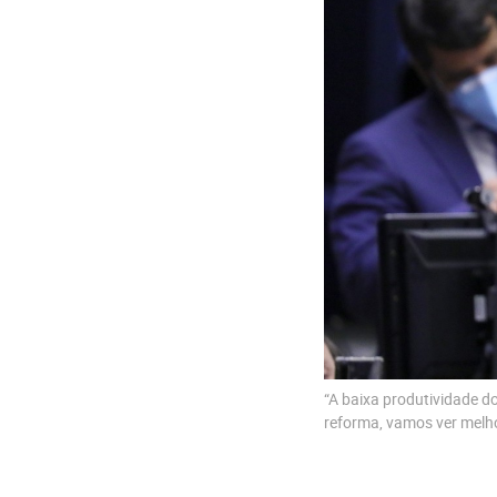
“A baixa produtividade d
reforma, vamos ver melho