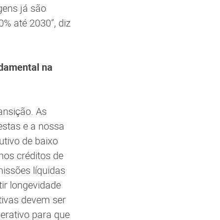
gens já são
0% até 2030”, diz
undamental na
ansição. As
estas e a nossa
utivo de baixo
mos créditos de
issões líquidas
ir longevidade
tivas devem ser
erativo para que