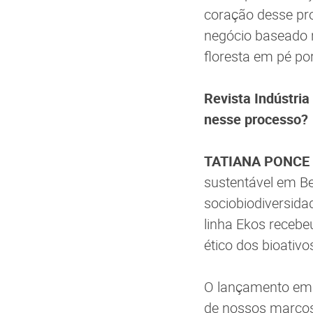
coração desse pro
negócio baseado 
floresta em pé po
Revista Indústria
nesse processo?
TATIANA PONCE
sustentável em B
sociobiodiversida
linha Ekos recebeu
ético dos bioativ
O lançamento em b
de nossos marcos 