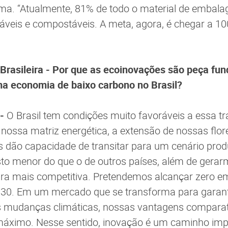
irma. “Atualmente, 81% de todo o material de embala
icláveis e compostáveis. A meta, agora, é chegar a 10
 Brasileira - Por que as ecoinovações são peça f
uma economia de baixo carbono no Brasil?
 -
O Brasil tem condições muito favoráveis a essa tr
e nossa matriz energética, a extensão de nossas flor
s dão capacidade de transitar para um cenário prod
o menor do que o de outros países, além de gerar
ra mais competitiva. Pretendemos alcançar zero em
030. Em um mercado que se transforma para garant
as mudanças climáticas, nossas vantagens compara
máximo. Nesse sentido, inovação é um caminho imp