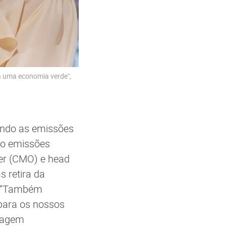
a uma economia verde",
ndo as emissões
ro emissões
cer (CMO) e head
 retira da
. “Também
 para os nossos
clagem