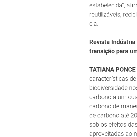
estabelecida”, af
reutilizáveis, rec
ela.
Revista Indústria
transição para 
TATIANA PONCE
características d
biodiversidade no
carbono a um cust
carbono de manei
de carbono até 2
sob os efeitos d
aproveitadas ao 