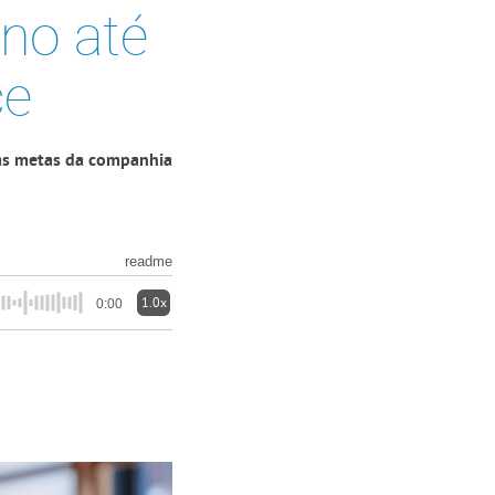
no até
ce
e as metas da companhia
readme
1.0x
0:00