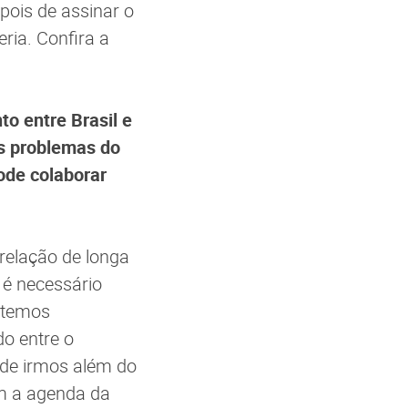
pois de assinar o
ria. Confira a
o entre Brasil e
es problemas do
ode colaborar
relação de longa
 é necessário
 temos
o entre o
 de irmos além do
m a agenda da