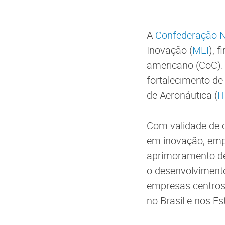
A
Confederação Na
Inovação (
MEI
), 
americano (CoC). 
fortalecimento de 
de Aeronáutica (
I
Com validade de c
em inovação, emp
aprimoramento de 
o desenvolvimento
empresas centros
no Brasil e nos E