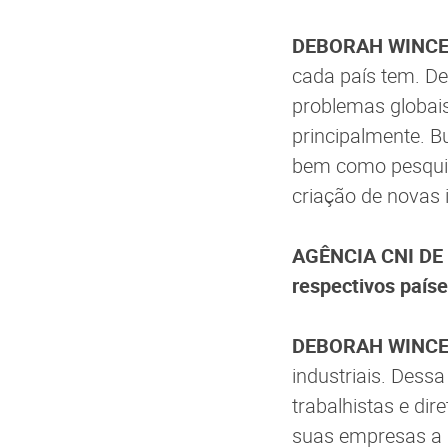
DEBORAH WINC
cada país tem. D
problemas globai
principalmente. B
bem como pesquis
criação de novas 
AGÊNCIA CNI DE N
respectivos país
DEBORAH WINC
industriais. Dess
trabalhistas e di
suas empresas a s