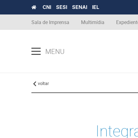
CNI
SESI
SENAI
IEL
Sala de Imprensa
Multimídia
Expedient
MENU
voltar
Integ