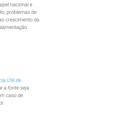
apel nacional e
nto, problemas de
 ao crescimento da
egulamentação
ia CNI de
 a fonte seja
m caso de
br.