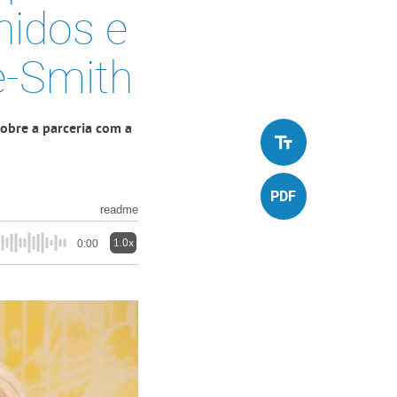
nidos e
e-Smith
obre a parceria com a
readme
1.0x
0:00