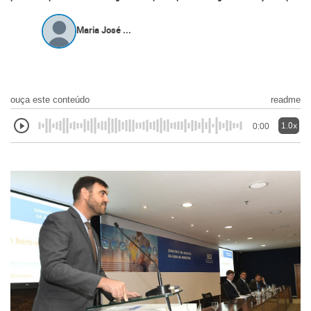
Maria José ...
ouça este conteúdo
readme
1.0x
0:00