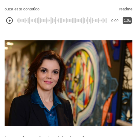
ouça este conteúdo
readme
1.0x
0:00