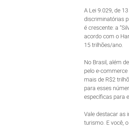
A Lei 9.029, de 13 
discriminatórias 
é crescente: a “S
acordo com o Har
15 trilhões/ano.
No Brasil, além d
pelo e-commerce 
mais de R$2 trilh
para esses númer
específicas para
Vale destacar as 
turismo. E você, 