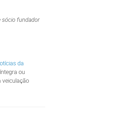
 sócio fundador
otícias da
íntegra ou
a veiculação