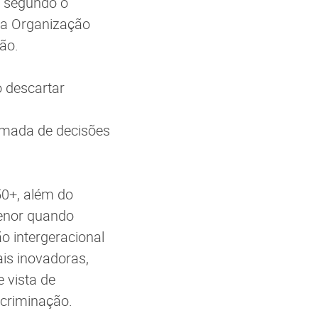
, segundo o
, a Organização
ão.
o descartar
omada de decisões
50+, além do
menor quando
o intergeracional
is inovadoras,
e vista de
scriminação.