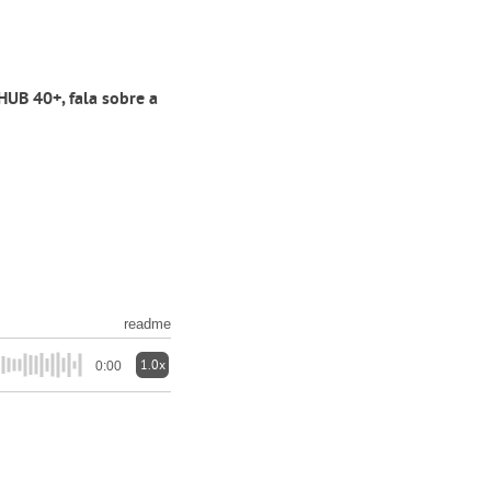
HUB 40+, fala sobre a
readme
1.0x
0:00