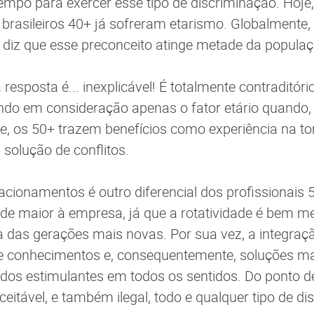
empo para exercer esse tipo de discriminação. Hoje
 brasileiros 40+ já sofreram etarismo. Globalmente
diz que esse preconceito atinge metade da populaç
a resposta é... inexplicável! É totalmente contraditóri
ando em consideração apenas o fator etário quando,
 os 50+ trazem benefícios como experiência na t
 solução de conflitos.
lacionamentos é outro diferencial dos profissionais 
dade maior à empresa, já que a rotatividade é bem 
as gerações mais novas. Por sua vez, a integraçã
de conhecimentos e, consequentemente, soluções ma
tados estimulantes em todos os sentidos. Do ponto d
ceitável, e também ilegal, todo e qualquer tipo de di