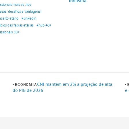
Indústria
issionais mais velhos
esas: desafios e vantagens!
ceito etário
#linkedin
cios das faixas etárias
#hub 40+
issionais 50+
CNI mantém em 2% a projeção de alta
ECONOMIA
do PIB de 2026
e