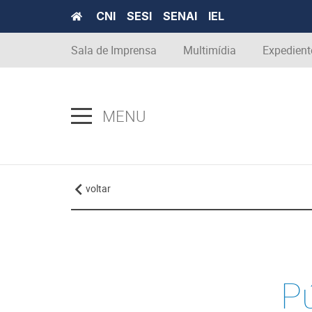
CNI
SESI
SENAI
IEL
Sala de Imprensa
Multimídia
Expedient
MENU
voltar
Pú