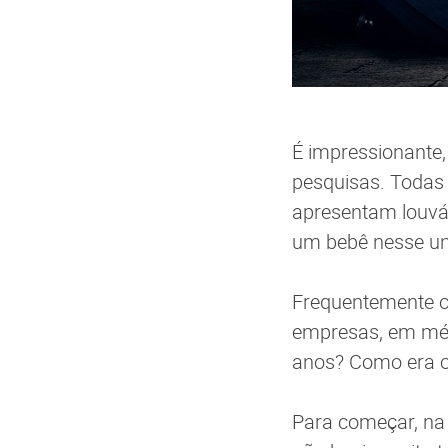
É impressionante,
pesquisas. Todas 
apresentam louváv
um bebê nesse un
Frequentemente ou
empresas, em méd
anos? Como era o
Para começar, na 