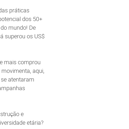
 das práticas
potencial dos 50+
a do mundo! De
já superou os US$
 que mais comprou
 movimenta, aqui,
á se atentaram
campanhas
nstrução e
versidade etária?