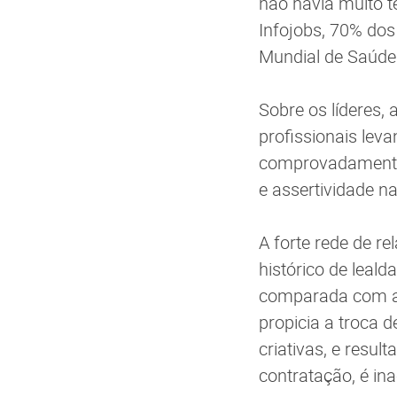
não havia muito t
Infojobs, 70% dos
Mundial de Saúde 
Sobre os líderes, 
profissionais lev
comprovadamente,
e assertividade na
A forte rede de re
histórico de leal
comparada com a d
propicia a troca 
criativas, e resul
contratação, é ina