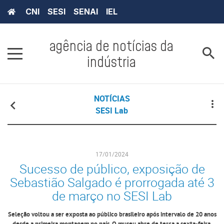
CNI
SESI
SENAI
IEL
agência de notícias da
indústria
NOTÍCIAS
SESI Lab
17/01/2024
Sucesso de público, exposição de
Sebastião Salgado é prorrogada até 3
de março no SESI Lab
Seleção voltou a ser exposta ao público brasileiro após intervalo de 20 anos