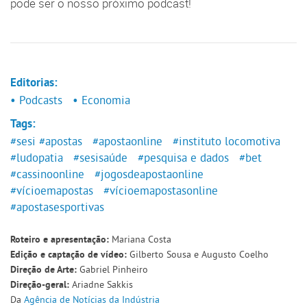
pode ser o nosso próximo podcast!
Editorias:
• Podcasts
• Economia
Tags:
#sesi
#apostas
#apostaonline
#instituto locomotiva
#ludopatia
#sesisaúde
#pesquisa e dados
#bet
#cassinoonline
#jogosdeapostaonline
#vícioemapostas
#vícioemapostasonline
#apostasesportivas
Mariana Costa
Roteiro e apresentação:
Gilberto Sousa e Augusto Coelho
Edição e captação de vídeo:
Gabriel Pinheiro
Direção de Arte:
Ariadne Sakkis
Direção-geral:
Da
Agência de Notícias da Indústria