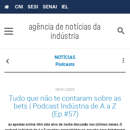
CNI
SESI
SENAI
IEL
agência de notícias da
indústria
NOTÍCIAS
Podcasts
09/01/2025
Tudo que não te contaram sobre as
bets | Podcast Indústria de A a Z
(Ep.#57)
As apostas online têm sido alvo de muita discussão nos últimos meses. O