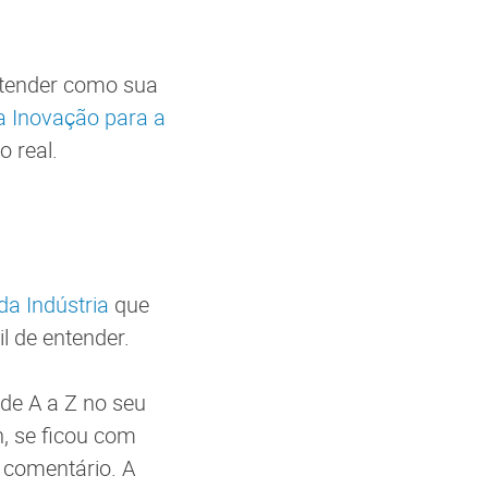
ntender como sua
a Inovação para a
 real.
da Indústria
que
l de entender.
de A a Z no seu
h, se ficou com
 comentário. A