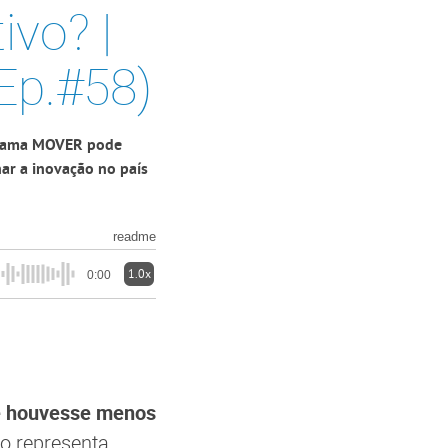
vo? |
(Ep.#58)
ograma MOVER pode
nar a inovação no país
readme
1.0x
0:00
se houvesse menos
vo representa