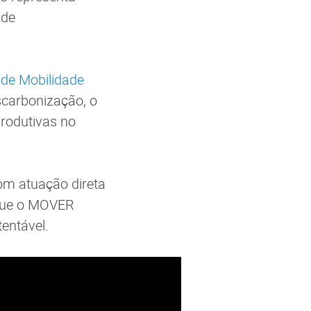
nde
de Mobilidade
scarbonização, o
rodutivas no
com atuação direta
 que o MOVER
entável.