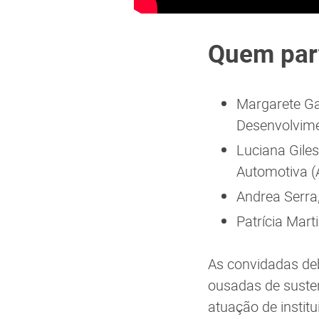
Quem part
Margarete Ga
Desenvolvime
Luciana Gile
Automotiva (
Andrea Serra
Patrícia Mart
As convidadas de
ousadas de susten
atuação de instit