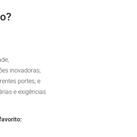
io?
ade;
ões inovadoras;
entes portes; e
rias e exigências
favorito: