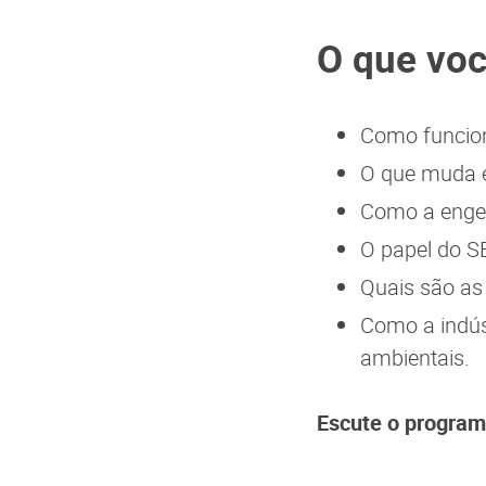
O que voc
Como funcion
O que muda e
Como a engen
O papel do S
Quais são as 
Como a indús
ambientais.
Escute o program