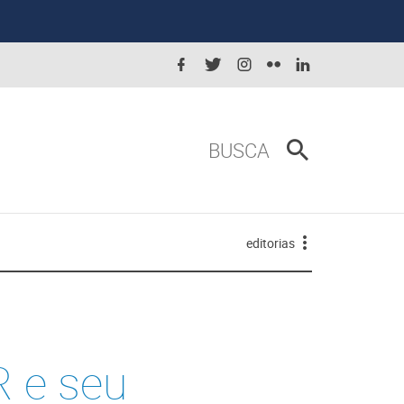
BUSCA
editorias
 e seu