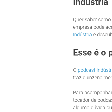
Indústria
Quer saber como 
empresa pode ace
Indústria
e descub
Esse é o 
O
podcast Indústr
traz quinzenalmen
Para acompanhar o
tocador de podcas
alguma dúvida ou