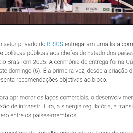
 setor privado do
BRICS
entregaram uma lista com
políticas públicas aos chefes de Estado dos paíse
pelo Brasil em 2025. A cerimônia de entrega foi na C
este domingo (6). É a primeira vez, desde a criação 
esenta recomendações objetivas ao bloco.
ra aprimorar os laços comerciais, o desenvolvimen
xão de infraestrutura, a sinergia regulatória, a trans
nero entre os países-membros.
 resultam do trabalho conduzido ao longo do ano 