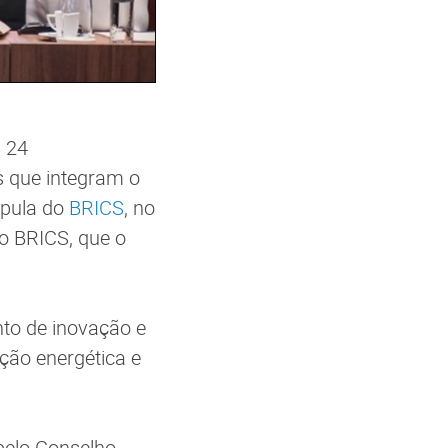
 24
s que integram o
úpula do
BRICS
, no
do BRICS, que o
to de inovação e
ição energética e
pelo Conselho