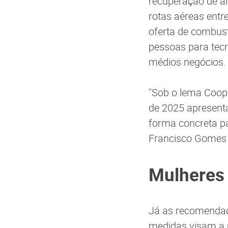
recuperação de ár
rotas aéreas entre
oferta de combust
pessoas para tecn
médios negócios.
"Sob o lema Coope
de 2025 apresent
forma concreta pa
Francisco Gomes N
Mulheres
Já as recomendaç
medidas visam a m