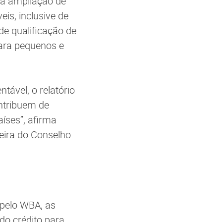
 a ampliação de
is, inclusive de
de qualificação de
para pequenos e
tável, o relatório
ntribuem de
íses”, afirma
eira do Conselho.
 pelo WBA, as
do crédito para