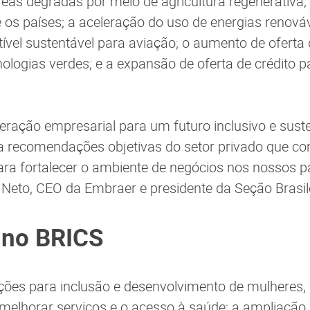
eas degradas por meio de agricultura regenerativa;
 os países; a aceleração do uso de energias renováve
ível sustentável para aviação; o aumento de oferta 
ologias verdes; e a expansão de oferta de crédito 
ração empresarial para um futuro inclusivo e susten
a recomendações objetivas do setor privado que co
ra fortalecer o ambiente de negócios nos nossos pa
eto, CEO da Embraer e presidente da Seção Brasil
 no BRICS
ões para inclusão e desenvolvimento de mulheres,
elhorar serviços e o acesso à saúde; a ampliação 