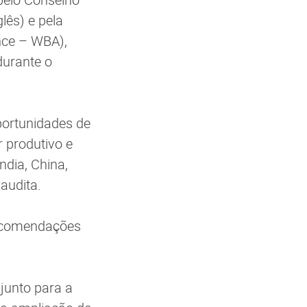
lês) e pela
nce – WBA),
durante o
portunidades de
 produtivo e
ndia, China,
Saudita.
recomendações
junto para a