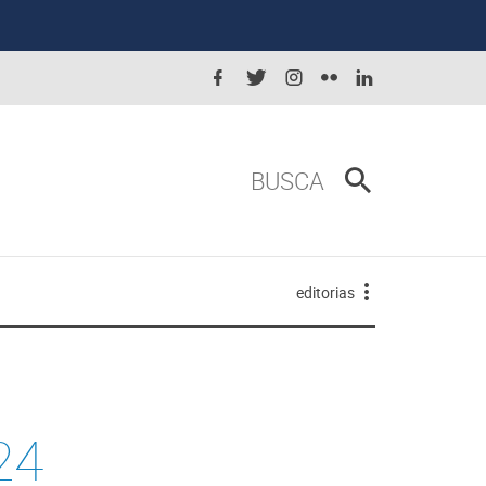
BUSCA
editorias
24