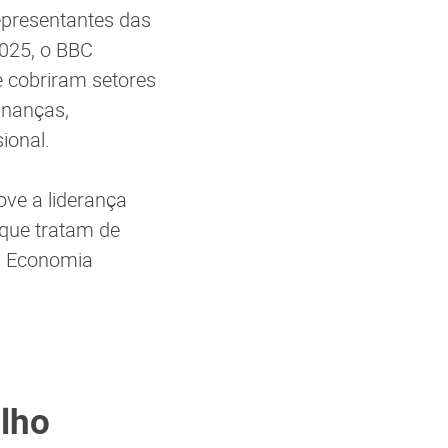
epresentantes das
2025, o BBC
e cobriram setores
inanças,
ional.
ve a liderança
 que tratam de
o, Economia
lho