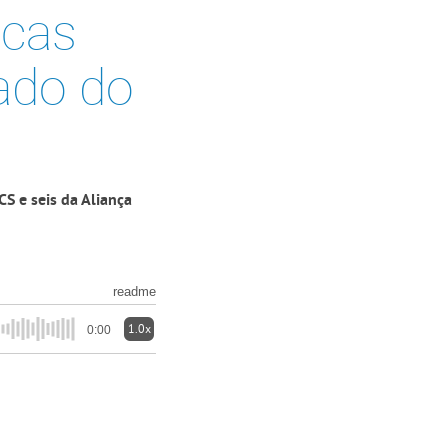
icas
ado do
S e seis da Aliança
readme
1.0x
0:00