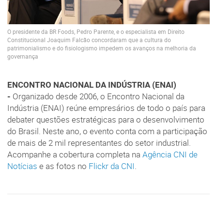
O presidente da BR Foods, Pedro Parente, e o especialista em Direito
Constitucional Joaquim Falcão concordaram que a cultura do
patrimonialismo e do fisiologismo impedem os avanços na melhoria da
governança
ENCONTRO NACIONAL DA INDÚSTRIA (ENAI)
-
Organizado desde 2006, o Encontro Nacional da
Indústria (ENAI) reúne empresários de todo o país para
debater questões estratégicas para o desenvolvimento
do Brasil. Neste ano, o evento conta com a participação
de mais de 2 mil representantes do setor industrial.
Acompanhe a cobertura completa na
Agência CNI de
Notícias
e as fotos no
Flickr da CNI
.