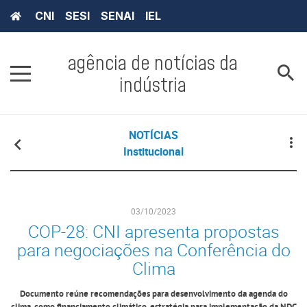
CNI
SESI
SENAI
IEL
agência de notícias da
indústria
NOTÍCIAS
Institucional
03/10/2023
COP-28: CNI apresenta propostas
para negociações na Conferência do
Clima
Documento reúne recomendações para desenvolvimento da agenda do