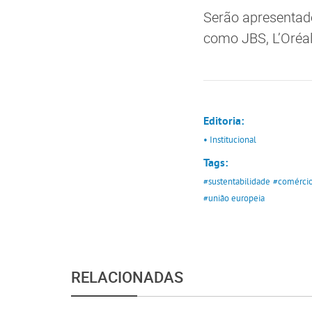
Serão apresentad
como JBS, L’Oréal
Editoria:
• Institucional
Tags:
#sustentabilidade
#comércio
#união europeia
RELACIONADAS