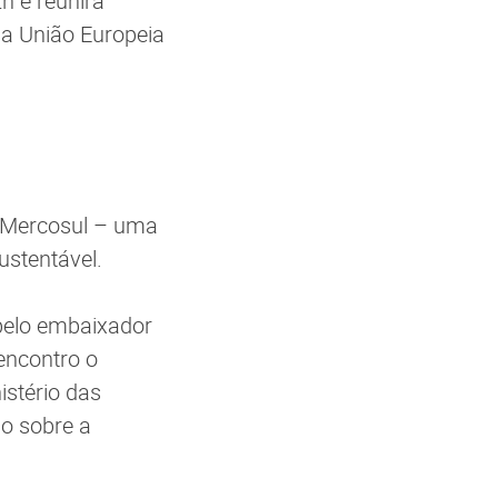
2h e reunirá
da União Europeia
a-Mercosul – uma
ustentável.
 pelo embaixador
encontro o
istério das
ão sobre a