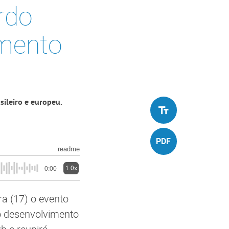
rdo
imento
sileiro e europeu.
readme
1.0x
0:00
a (17) o evento
o desenvolvimento