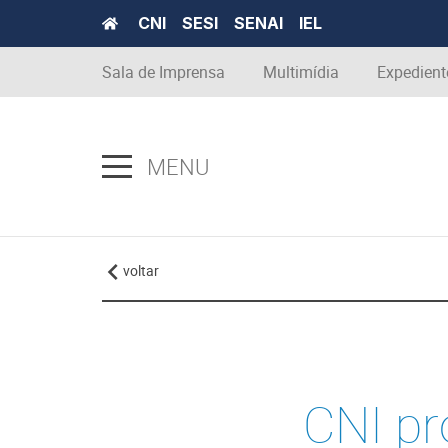
CNI
SESI
SENAI
IEL
Sala de Imprensa
Multimídia
Expedient
MENU
voltar
CNI p