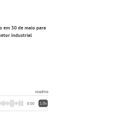
do em 30 de maio para
etor industrial
readme
1.0x
0:00