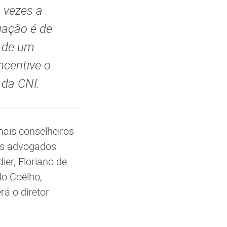
 vezes a
uação é de
o de um
ncentive o
 da CNI.
ais conselheiros
 os advogados
er, Floriano de
do Coêlho,
rá o diretor