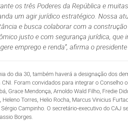
rante os três Poderes da República e muitas
anda um agir jurídico estratégico. Nossa at
tância e busca colaborar com a construçã
mico justo e com segurança jurídica, que i
 gere emprego e renda”, afirma o presidente
nia do dia 30, também haverá a designação dos dem
a CNI. Foram convidados para integrar o Conselho
á, Grace Mendonça, Arnoldo Wald Filho, Fredie Diddi
Heleno Torres, Helio Rocha, Marcus Vinicius Furta
e Sérgio Campinho. O secretário-executivo do CAJ se
Cassio Borges.