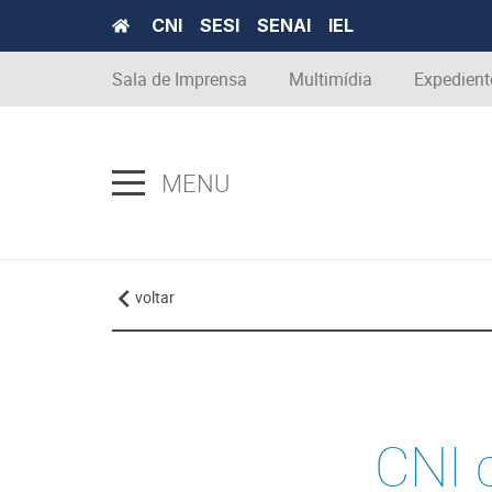
CNI
SESI
SENAI
IEL
Sala de Imprensa
Multimídia
Expedient
MENU
voltar
CNI 