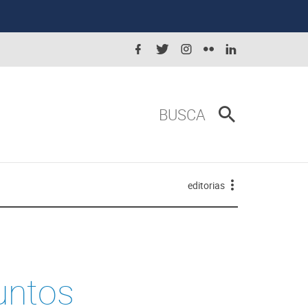
BUSCA
editorias
untos